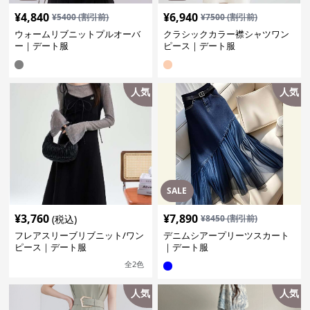
¥
4,840
¥
6,940
¥
5400
(割引前)
¥
7500
(割引前)
ウォームリブニットプルオーバ
クラシックカラー襟シャツワン
ー｜デート服
ピース｜デート服
人気
人気
SALE
¥
3,760
¥
7,890
(税込)
¥
8450
(割引前)
フレアスリーブリブニット/ワン
デニムシアープリーツスカート
ピース｜デート服
｜デート服
全
2
色
人気
人気