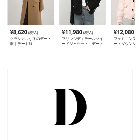
¥
8,620
¥
11,980
¥
12,080
(税込)
(税込)
(税
クラシカルな冬のデート
フリンジディテールツイ
フェミニンファ
服｜デート服
ードジャケット｜デート
ートダウンジャ
服
デート服