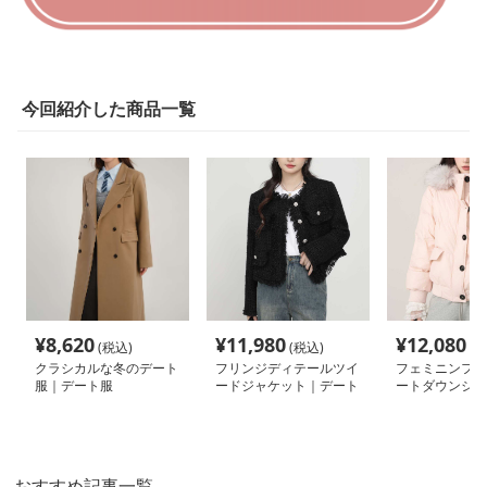
今回紹介した商品一覧
¥
8,620
¥
11,980
¥
12,080
(税込)
(税込)
(税
クラシカルな冬のデート
フリンジディテールツイ
フェミニンファ
服｜デート服
ードジャケット｜デート
ートダウンジャ
服
デート服
おすすめ記事一覧