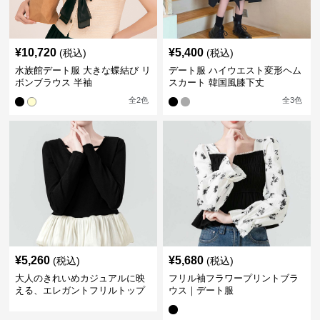
¥
10,720
¥
5,400
(税込)
(税込)
水族館デート服 大きな蝶結び リ
デート服 ハイウエスト変形ヘム
ボンブラウス 半袖
スカート 韓国風膝下丈
全
2
色
全
3
色
¥
5,260
¥
5,680
(税込)
(税込)
大人のきれいめカジュアルに映
フリル袖フラワープリントブラ
える、エレガントフリルトップ
ウス｜デート服
ス｜デート服