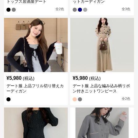
トップス居酒屋デート
ットカーディガン
全
2
色
全
3
色
¥
5,980
¥
5,980
(税込)
(税込)
デート服 上品フリル切り替えカ
デート服 上品な編み込み柄リボ
ーディガン
ン付きニットワンピース
全
2
色