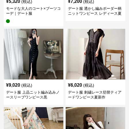
¥
5,320
¥
7,200
(税込)
(税込)
モードな大人のコート×ブーツコ
デート服 透かし編みボーダー柄
ーデ｜デート服
ニットワンピース レディース夏
¥
9,020
¥
6,020
(税込)
(税込)
デート服 上品ニット編み込みノ
デート服 刺繍レース切替ティア
ースリーブワンピース黒
ードワンピース夏新作