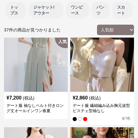
トッ
ジャケット/
ワンピ
パン
スカ
プス
アウター
ース
ツ
ート
37
件の商品が見つかりました
人気
¥
7,200
¥
2,860
(税込)
(税込)
デート服 袖なしベルト付きロン
デート服 繊細編み込み胸元波型
グ丈オールインワン春夏
ビスチェ型袖なし
全
7
色