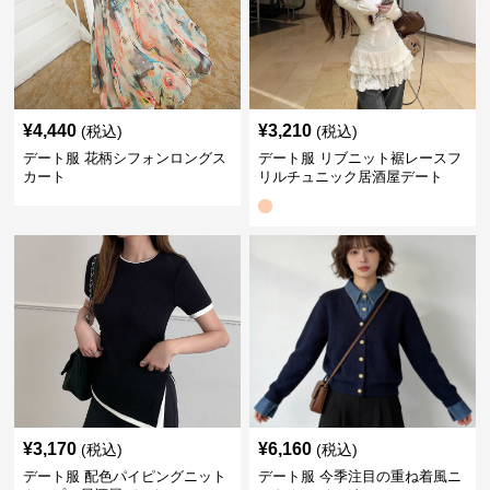
¥
4,440
¥
3,210
(税込)
(税込)
デート服 花柄シフォンロングス
デート服 リブニット裾レースフ
カート
リルチュニック居酒屋デート
¥
3,170
¥
6,160
(税込)
(税込)
デート服 配色パイピングニット
デート服 今季注目の重ね着風ニ