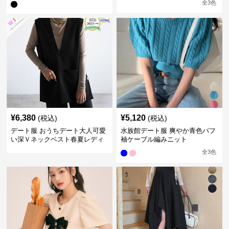
全
3
色
¥
6,380
¥
5,120
(税込)
(税込)
デート服 おうちデート大人可愛
水族館デート服 爽やか青色パフ
い深Ｖネックベスト春夏レディ
袖ケーブル編みニット
ース重ね着
全
3
色