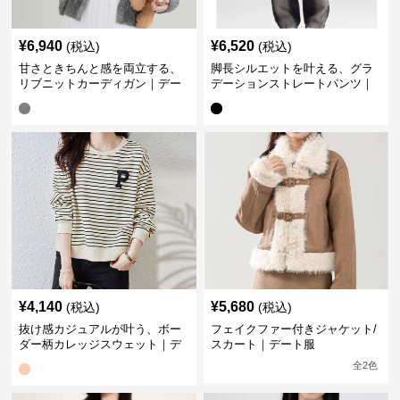
¥
6,940
¥
6,520
(税込)
(税込)
甘さときちんと感を両立する、
脚長シルエットを叶える、グラ
リブニットカーディガン｜デー
デーションストレートパンツ｜
ト服
デート服
¥
4,140
¥
5,680
(税込)
(税込)
抜け感カジュアルが叶う、ボー
フェイクファー付きジャケット/
ダー柄カレッジスウェット｜デ
スカート｜デート服
ート服
全
2
色