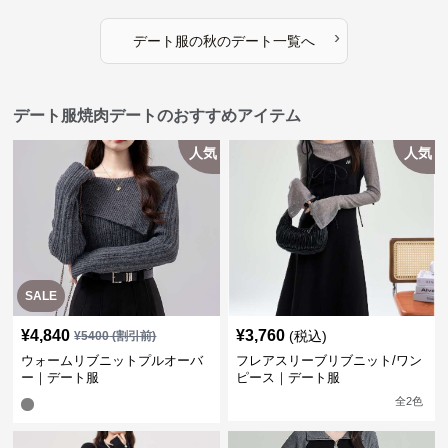
›
デート服
の
秋のデート
一覧へ
デート服焼肉デートのおすすめアイテム
人気
人気
SALE
¥
4,840
¥
3,760
(税込)
¥
5400
(割引前)
ウォームリブニットプルオーバ
フレアスリーブリブニット/ワン
ー｜デート服
ピース｜デート服
全
2
色