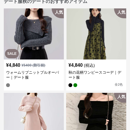
デート服秋のデートのおすすめアイテム
人気
人気
SALE
¥
4,840
¥
4,840
(税込)
¥
5400
(割引前)
ウォームリブニットプルオーバ
秋の花柄ワンピースコーデ｜デ
ー｜デート服
ート服
全
2
色
人気