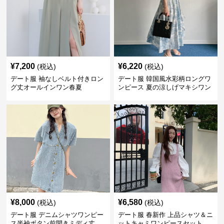
¥
7,200
¥
6,220
(税込)
(税込)
デート服 袖なしベルト付きロン
デート服 韓国風水彩柄ロングワ
グ丈オールインワン春夏
ンピース 夏の涼しげマキシワン
ピ
¥
8,000
¥
6,580
(税込)
(税込)
デート服 デニムシャツワンピー
デート服 春新作 上品シャツ＆ニ
ス半袖ボタン前開きミディ丈
ットキャミワンピースセット