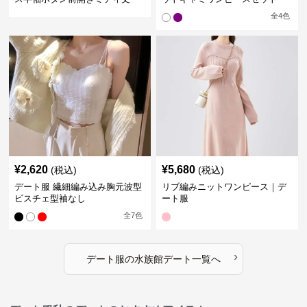
全
4
色
¥
2,620
¥
5,680
(税込)
(税込)
デート服 繊細編み込み胸元波型
リブ編みニットワンピース｜デ
ビスチェ型袖なし
ート服
全
7
色
›
デート服
の
水族館デート
一覧へ