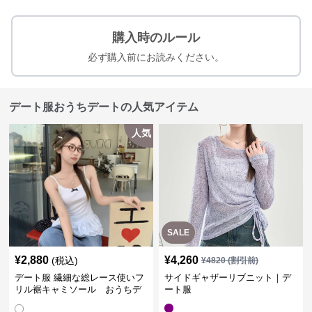
購入時のルール
必ず購入前にお読みください。
デート服おうちデートの人気アイテム
人気
SALE
¥
2,880
¥
4,260
(税込)
¥
4820
(割引前)
デート服 繊細な総レース使いフ
サイドギャザーリブニット｜デ
リル裾キャミソール おうちデ
ート服
ート