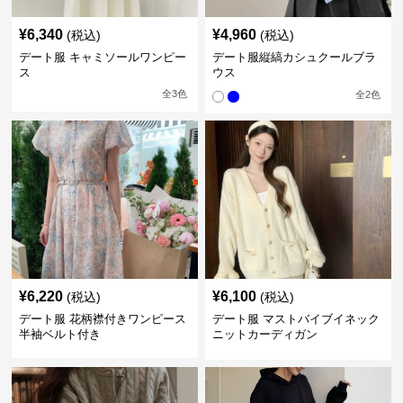
¥
6,340
¥
4,960
(税込)
(税込)
デート服 キャミソールワンピー
デート服縦縞カシュクールブラ
ス
ウス
全
3
色
全
2
色
¥
6,220
¥
6,100
(税込)
(税込)
デート服 花柄襟付きワンピース
デート服 マストバイブイネック
半袖ベルト付き
ニットカーディガン