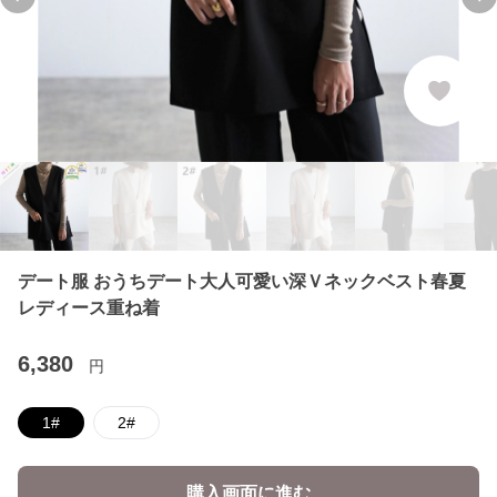
Previous slide
Ne
デート服 おうちデート大人可愛い深Ｖネックベスト春夏
レディース重ね着
6,380
円
1#
2#
購入画面に進む