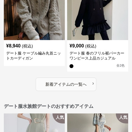
¥
8,940
¥
9,000
(税込)
(税込)
デート服 ケーブル編み丸首ニッ
デート服 春のフリル裾パーカー
トカーディガン
ワンピース上品カジュアル
全
2
色
›
新着アイテムの一覧へ
デート服水族館デートのおすすめアイテム
人気
人気