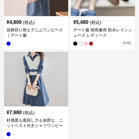
¥
4,800
¥
5,480
(税込)
(税込)
花柄切り替えデニムワンピース
デート服 晴雨兼用 防水レインシ
｜デート服
ューズ レディース
全
4
色
¥
7,980
(税込)
好感度も着回し力も抜群な、ニ
ットベスト付きシャツワンピー
スセット｜デート服