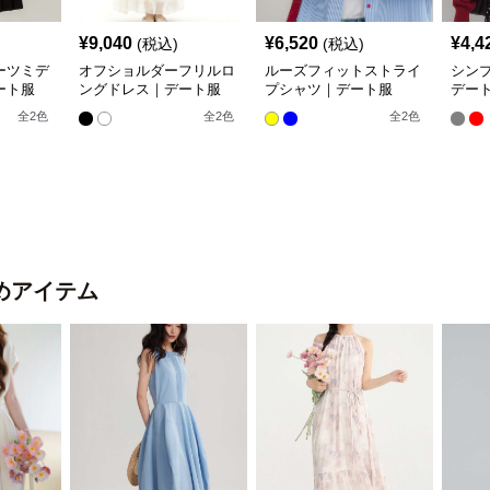
¥
9,040
¥
6,520
¥
4,4
(税込)
(税込)
ーツミデ
オフショルダーフリルロ
ルーズフィットストライ
シン
ート服
ングドレス｜デート服
プシャツ｜デート服
デー
全
2
色
全
2
色
全
2
色
めアイテム