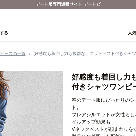
デート服専門通販サイト デートピ
する
人
ピースの一覧
›
好感度も着回し力も抜群な、ニットベスト付きシャ
好感度も着回し力
付きシャツワンピ
春のデート服にぴったりのシ
ト。
フレアシルエットが女性らし
イルアップ効果も。
Vネックベストが顔まわりを