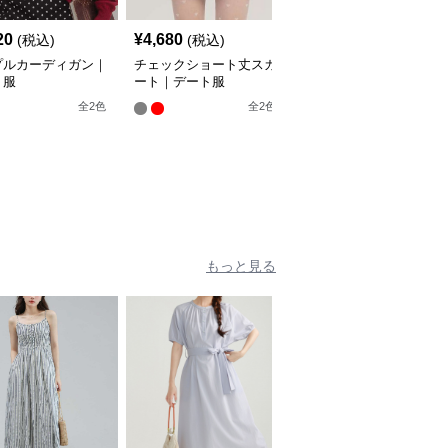
20
¥
4,680
¥
5,260
(税込)
(税込)
(税込)
プルカーディガン｜
チェックショート丈スカ
カットアウトディテール
ト服
ート｜デート服
パフスリーブトップス｜
デート服
全
2
色
全
2
色
全
3
色
もっと見る