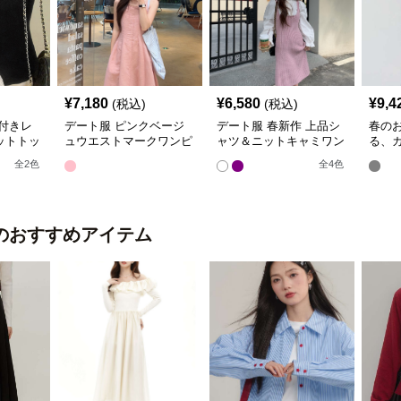
¥
7,180
¥
6,580
¥
9,4
(税込)
(税込)
付きレ
デート服 ピンクベージ
デート服 春新作 上品シ
春の
ットトッ
ュウエストマークワンピ
ャツ＆ニットキャミワン
る、
ース
ピースセット
レア
全
2
色
全
4
色
デー
のおすすめアイテム