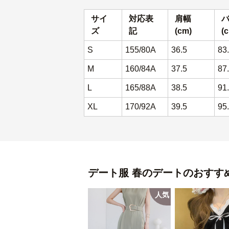
サイ
対応表
肩幅
ズ
記
(cm)
(
S
155/80A
36.5
83
M
160/84A
37.5
87
L
165/88A
38.5
91
XL
170/92A
39.5
95
デート服
春のデート
のおすす
人気