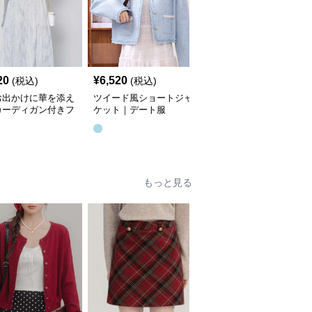
20
¥
6,520
¥
5,680
(税込)
(税込)
(税込)
お出かけに華を添え
ツイード風ショートジャ
ふわもこケーブル編みセ
カーディガン付きフ
ケット｜デート服
ーター｜デート服
ロングワンピース｜
ト服
もっと見る