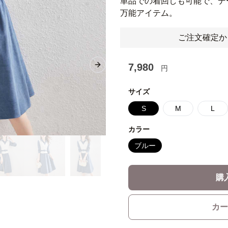
単品での着回しも可能で、デ
万能アイテム。
ご注文確定か
7,980
円
Next slide
サイズ
S
M
L
カラー
ブルー
購
カー