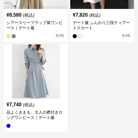
¥
8,580
¥
7,820
(税込)
(税込)
シアースリーブラップ風ワンピ
デート服 ふんわり三段ティアー
ース｜デート服
ドスカート
全
2
色
全
2
色
¥
7,740
(税込)
品よくきまる、大人の襟付きロ
ングワンピース｜デート服