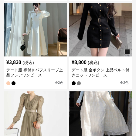
¥
3,830
¥
8,800
(税込)
(税込)
デート服 襟付きパフスリーブ上
デート服 金ボタン,上品ベルト付
品フレアワンピース
きニットワンピース
全
2
色
全
2
色