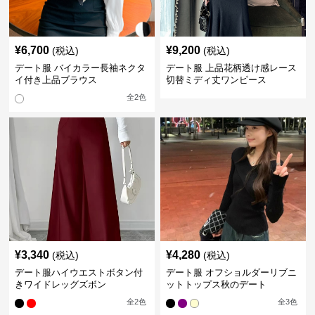
¥
6,700
¥
9,200
(税込)
(税込)
デート服 バイカラー長袖ネクタ
デート服 上品花柄透け感レース
イ付き上品ブラウス
切替ミディ丈ワンピース
全
2
色
¥
3,340
¥
4,280
(税込)
(税込)
デート服ハイウエストボタン付
デート服 オフショルダーリブニ
きワイドレッグズボン
ットトップス秋のデート
全
2
色
全
3
色