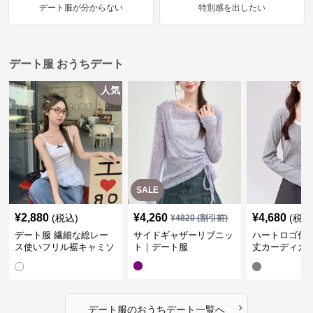
デート服が分からない
特別感を出したい
デート服 おうちデート
人気
SALE
¥
2,880
¥
4,260
¥
4,680
(税込)
(税込
¥
4820
(割引前)
デート服 繊細な総レー
サイドギャザーリブニッ
ハートロゴ付
ス使いフリル裾キャミソ
ト｜デート服
丈カーディガ
ール おうちデート
服
›
デート服
の
おうちデート
一覧へ