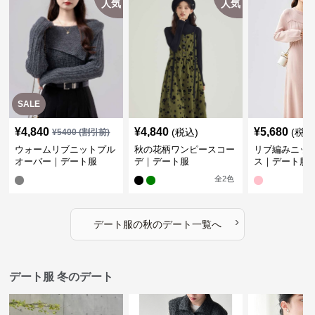
人気
人気
SALE
¥
4,840
¥
4,840
¥
5,680
(税込)
(税込
¥
5400
(割引前)
ウォームリブニットプル
秋の花柄ワンピースコー
リブ編みニッ
オーバー｜デート服
デ｜デート服
ス｜デート服
全
2
色
›
デート服
の
秋のデート
一覧へ
デート服 冬のデート