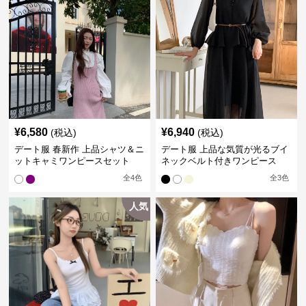
¥
6,580
¥
6,940
(税込)
(税込)
デート服 春新作 上品シャツ＆ニ
デート服 上品な気質が光るブイ
ットキャミワンピースセット
ネックベルト付きワンピース
全
4
色
全
3
色
人気