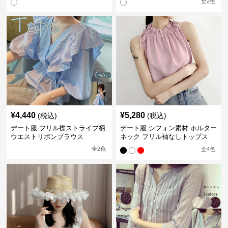
全
2
色
¥
4,440
¥
5,280
(税込)
(税込)
デート服 フリル襟ストライプ柄
デート服 シフォン素材 ホルター
ウエストリボンブラウス
ネック フリル袖なしトップス
全
2
色
全
4
色