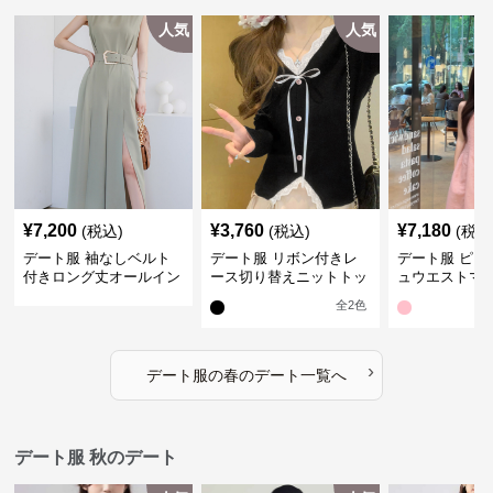
人気
人気
¥
7,200
¥
3,760
¥
7,180
(税込)
(税込)
(税込
デート服 袖なしベルト
デート服 リボン付きレ
デート服 ピン
付きロング丈オールイン
ース切り替えニットトッ
ュウエストマ
ワン春夏
プス
ース
全
2
色
›
デート服
の
春のデート
一覧へ
デート服 秋のデート