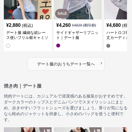
SALE
¥
2,880
¥
4,260
¥
4,680
(税込)
(税込
¥
4820
(割引前)
デート服 繊細な総レー
サイドギャザーリブニッ
ハートロゴ付
ス使いフリル裾キャミソ
ト｜デート服
丈カーディガ
ール おうちデート
服
›
デート服
の
おうちデート
一覧へ
焼き肉｜デート服
焼肉デートには、カジュアルで清潔感のある服装がおすすめです。
ダークカラーのトップスとデニムパンツでスタイリッシュにまと
め、歩きやすいフラットシューズを選びましょう。香りが気になる
なら軽めのジャケットを持参し、小さめのバッグを使うと便利で
す。
人気
人気