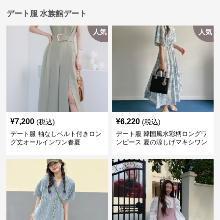
デート服 水族館デート
人気
人気
¥
7,200
¥
6,220
(税込)
(税込)
デート服 袖なしベルト付きロン
デート服 韓国風水彩柄ロングワ
グ丈オールインワン春夏
ンピース 夏の涼しげマキシワン
ピ