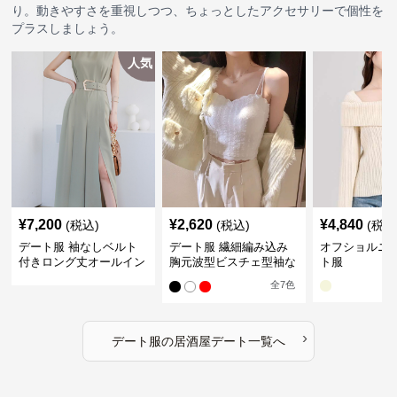
り。動きやすさを重視しつつ、ちょっとしたアクセサリーで個性を
プラスしましょう。
人気
¥
7,200
¥
2,620
¥
4,840
(税込)
(税込)
(税込
デート服 袖なしベルト
デート服 繊細編み込み
オフショルニ
付きロング丈オールイン
胸元波型ビスチェ型袖な
ト服
ワン春夏
し
全
7
色
›
デート服
の
居酒屋デート
一覧へ