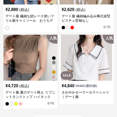
¥
2,880
¥
2,620
(税込)
(税込)
デート服 繊細な総レース使いフ
デート服 繊細編み込み胸元波型
リル裾キャミソール おうちデ
ビスチェ型袖なし
ート
全
7
色
人気
人気
SALE
¥
4,720
¥
4,840
(税込)
¥
5400
(割引前)
デート服 夏のデート映え リブニ
さわやかセーラーカラーシャツ
ットタンクトップ ハイネック
｜デート服
全
5
色