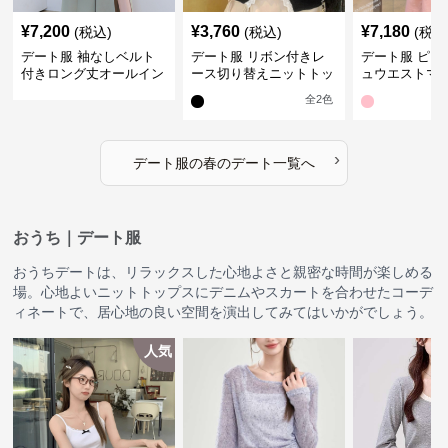
¥
7,200
¥
3,760
¥
7,180
(税込)
(税込)
(税込
デート服 袖なしベルト
デート服 リボン付きレ
デート服 ピン
付きロング丈オールイン
ース切り替えニットトッ
ュウエストマ
ワン春夏
プス
ース
全
2
色
›
デート服
の
春のデート
一覧へ
おうち｜デート服
おうちデートは、リラックスした心地よさと親密な時間が楽しめる
場。心地よいニットトップスにデニムやスカートを合わせたコーデ
ィネートで、居心地の良い空間を演出してみてはいかがでしょう。
人気