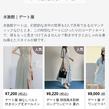
水族館｜デート服
水族館デートは、幻想的な水中の世界を2人で共有できるロマンテ
ィックなひととき。この特別なデートにぴったりのコーディネート
で、彼をもっと惹きつけてみませんか？動きやすさとおしゃれを兼
ね備えたスタイルが鍵です。
人気
人気
¥
7,200
¥
6,220
¥
8,000
(税込)
(税込)
(税込
デート服 袖なしベルト
デート服 韓国風水彩柄
デート服 デニ
付きロング丈オールイン
ロングワンピース 夏の
ワンピース半
ワン春夏
涼しげマキシワンピ
開きミディ丈