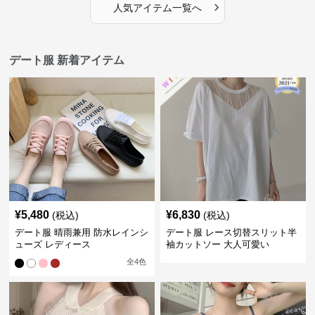
›
人気アイテム一覧へ
デート服 新着アイテム
¥
5,480
¥
6,830
(税込)
(税込)
デート服 晴雨兼用 防水レインシ
デート服 レース切替スリット半
ューズ レディース
袖カットソー 大人可愛い
全
4
色