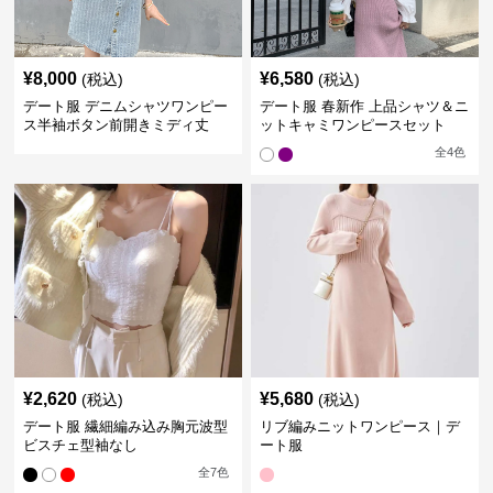
¥
8,000
¥
6,580
(税込)
(税込)
デート服 デニムシャツワンピー
デート服 春新作 上品シャツ＆ニ
ス半袖ボタン前開きミディ丈
ットキャミワンピースセット
全
4
色
¥
2,620
¥
5,680
(税込)
(税込)
デート服 繊細編み込み胸元波型
リブ編みニットワンピース｜デ
ビスチェ型袖なし
ート服
全
7
色