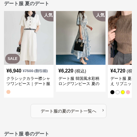
デート服 夏のデート
人気
人気
SALE
¥
6,940
¥
6,220
¥
4,720
(税込)
(税込
¥
7500
(割引前)
クラシックカラー襟シャ
デート服 韓国風水彩柄
デート服 夏の
ツワンピース｜デート服
ロングワンピース 夏の
え リブニット
涼しげマキシワンピ
ップ ハイネッ
›
デート服
の
夏のデート
一覧へ
デート服 春のデート