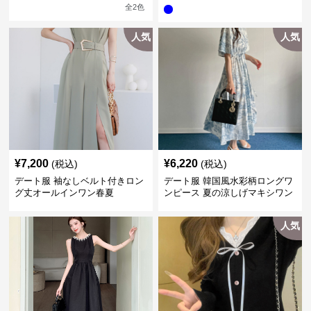
全
2
色
人気
人気
¥
7,200
¥
6,220
(税込)
(税込)
デート服 袖なしベルト付きロン
デート服 韓国風水彩柄ロングワ
グ丈オールインワン春夏
ンピース 夏の涼しげマキシワン
ピ
人気