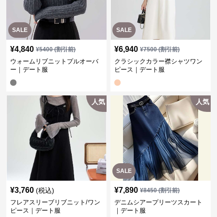
SALE
SALE
¥
4,840
¥
6,940
¥
5400
(割引前)
¥
7500
(割引前)
ウォームリブニットプルオーバ
クラシックカラー襟シャツワン
ー｜デート服
ピース｜デート服
人気
人気
SALE
¥
3,760
¥
7,890
(税込)
¥
8450
(割引前)
フレアスリーブリブニット/ワン
デニムシアープリーツスカート
ピース｜デート服
｜デート服