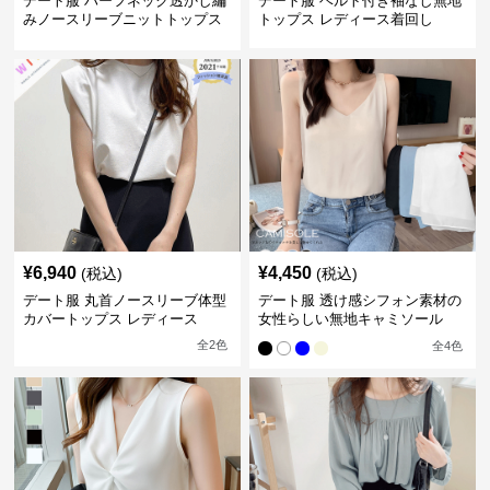
デート服 ハーフネック透かし編
デート服 ベルト付き袖なし無地
みノースリーブニットトップス
トップス レディース着回し
¥
6,940
¥
4,450
(税込)
(税込)
デート服 丸首ノースリーブ体型
デート服 透け感シフォン素材の
カバートップス レディース
女性らしい無地キャミソール
全
2
色
全
4
色