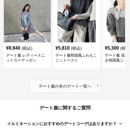
¥
8,940
¥
5,810
¥
5,300
(税込)
(税込)
(税込
デート服 レディースニ
デート服韓国風ふわもこ
デート服 花柄
ットカーディガン
ニットベスト
き韓国風ニッ
›
デート服
の
冬のデート
一覧へ
デート服に関するご質問
イルミネーションにおすすめのデートコーデはありますか？