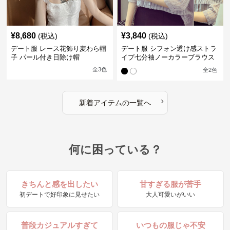
¥
8,680
¥
3,840
(税込)
(税込)
デート服 レース花飾り麦わら帽
デート服 シフォン透け感ストラ
子 パール付き日除け帽
イプ七分袖ノーカラーブラウス
全
3
色
全
2
色
›
新着アイテムの一覧へ
何に困っている？
きちんと感を出したい
甘すぎる服が苦手
初デートで好印象に見せたい
大人可愛いがいい
普段カジュアルすぎて
いつもの服じゃ不安