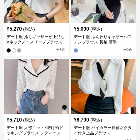
¥
5,270
¥
5,000
(税込)
(税込)
デート服 捻りギャザーが上品な
デート服 ふんわりギャザーシフ
Vネックノースリーブブラウス
ォンブラウス 長袖 薄手
全
5
色
全
2
色
¥
5,710
¥
6,700
(税込)
(税込)
デート服 大襟ニット×透け袖ド
デート服 バイカラー長袖ネクタ
ッキングブラウス レディース
イ付き上品ブラウス