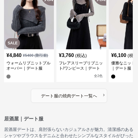
SALE
¥
4,840
¥
3,760
¥
6,100
(税込)
(税込
¥
5400
(割引前)
ウォームリブニットプル
フレアスリーブリブニッ
優雅なニット
オーバー｜デート服
ト/ワンピース｜デート
｜デート服
服
全
2
色
›
デート服
の
焼肉デート
一覧へ
居酒屋｜デート服
居酒屋デートは、肩肘張らないカジュアルさが魅力。清潔感のある
シャツやブラウスをデニムと合わせたシンプルなスタイルがぴった