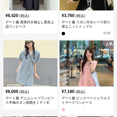
¥
6,420
¥
3,760
(税込)
(税込)
デート服 真珠付き袖なし黒色上
デート服 リボン付きレース切り
品ワンピース
替えニットトップス
全
2
色
人気
¥
8,000
¥
7,180
(税込)
(税込)
デート服 デニムシャツワンピー
デート服 ピンクベージュウエス
ス半袖ボタン前開きミディ丈
トマークワンピース