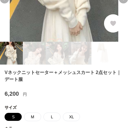
Previous slide
Ne
Vネックニットセーター＋メッシュスカート 2点セット｜
デート服
6,200
円
サイズ
S
M
L
XL