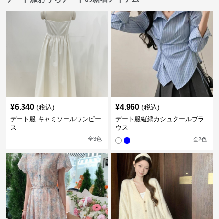
¥
6,340
¥
4,960
(税込)
(税込)
デート服 キャミソールワンピー
デート服縦縞カシュクールブラ
ス
ウス
全
3
色
全
2
色