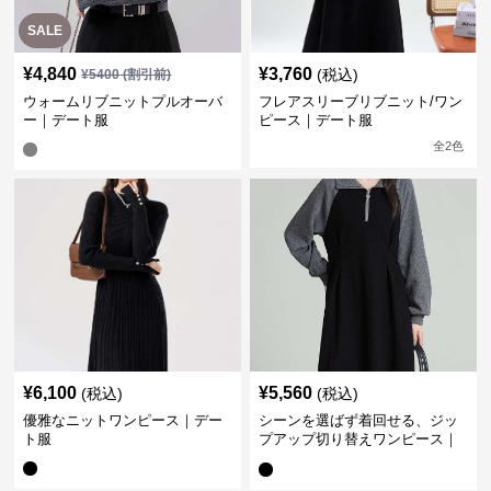
SALE
¥
4,840
¥
3,760
(税込)
¥
5400
(割引前)
ウォームリブニットプルオーバ
フレアスリーブリブニット/ワン
ー｜デート服
ピース｜デート服
全
2
色
¥
6,100
¥
5,560
(税込)
(税込)
優雅なニットワンピース｜デー
シーンを選ばず着回せる、ジッ
ト服
プアップ切り替えワンピース｜
デート服