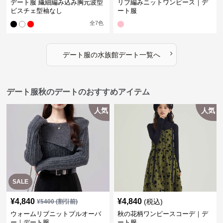
デート服 繊細編み込み胸元波型
リブ編みニットワンピース｜デ
ビスチェ型袖なし
ート服
全
7
色
›
デート服
の
水族館デート
一覧へ
デート服秋のデートのおすすめアイテム
人気
人気
SALE
¥
4,840
¥
4,840
(税込)
¥
5400
(割引前)
ウォームリブニットプルオーバ
秋の花柄ワンピースコーデ｜デ
ー｜デート服
ート服