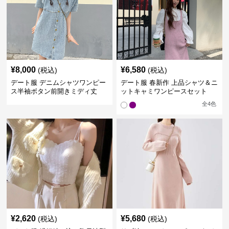
¥
8,000
¥
6,580
(税込)
(税込)
デート服 デニムシャツワンピー
デート服 春新作 上品シャツ＆ニ
ス半袖ボタン前開きミディ丈
ットキャミワンピースセット
全
4
色
¥
2,620
¥
5,680
(税込)
(税込)