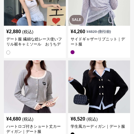
SALE
¥
2,880
¥
4,260
(税込)
¥
4820
(割引前)
デート服 繊細な総レース使いフ
サイドギャザーリブニット｜デ
リル裾キャミソール おうちデ
ート服
ート
¥
4,680
¥
6,520
(税込)
(税込)
ハートロゴ付きショート丈カー
学生風カーディガン｜デート服
ディガン｜デート服