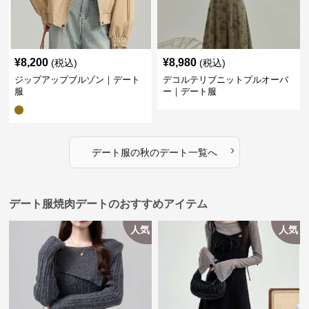
¥
8,200
¥
8,980
(税込)
(税込)
ジップアップブルゾン｜デート
デコルテリブニットプルオーバ
服
ー｜デート服
›
デート服
の
秋のデート
一覧へ
デート服焼肉デートのおすすめアイテム
人気
人気