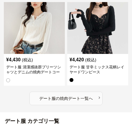
¥
4,430
¥
4,420
(税込)
(税込)
デート服 清潔感抜群プリーツシ
デート服 甘辛ミックス花柄レイ
ャツとデニムの焼肉デートコー
ヤードワンピース
デ
›
デート服
の
焼肉デート
一覧へ
デート服 カテゴリ一覧