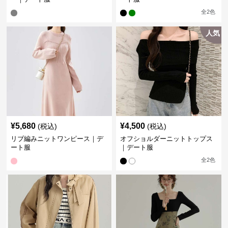
全
2
色
人気
¥
5,680
¥
4,500
(税込)
(税込)
リブ編みニットワンピース｜デ
オフショルダーニットトップス
ート服
｜デート服
全
2
色