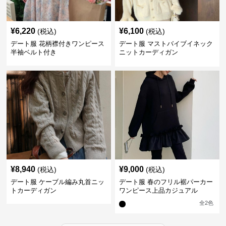
¥
6,220
¥
6,100
(税込)
(税込)
デート服 花柄襟付きワンピース
デート服 マストバイブイネック
半袖ベルト付き
ニットカーディガン
¥
8,940
¥
9,000
(税込)
(税込)
デート服 ケーブル編み丸首ニッ
デート服 春のフリル裾パーカー
トカーディガン
ワンピース上品カジュアル
全
2
色