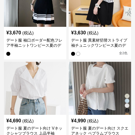
¥
3,670
¥
3,630
(税込)
(税込)
デート服 袖口ボーダー配色フレ
デート服 異素材切替ストライプ
ア半袖ニットワンピース夏のデ
袖チュニックワンピース夏のデ
ート
ート
全
2
色
¥
4,690
¥
4,990
(税込)
(税込)
デート服 夏のデート向け Vネッ
デート服 夏のデート向け スクエ
クシャツブラウス 上品半袖
アネック ペプラムブラウス