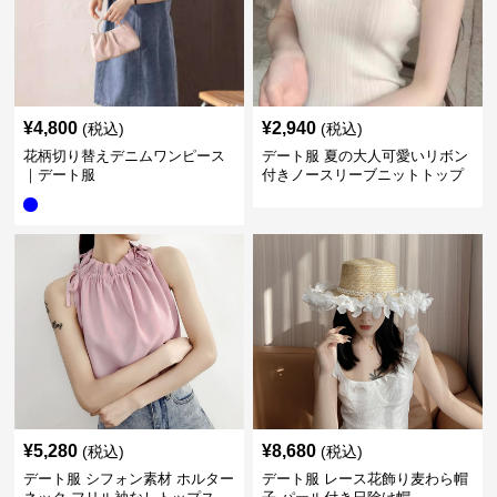
¥
4,800
¥
2,940
(税込)
(税込)
花柄切り替えデニムワンピース
デート服 夏の大人可愛いリボン
｜デート服
付きノースリーブニットトップ
ス
¥
5,280
¥
8,680
(税込)
(税込)
デート服 シフォン素材 ホルター
デート服 レース花飾り麦わら帽