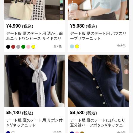
¥
4,990
¥
5,080
(税込)
(税込)
デート服 夏のデート用 透かし編
デート服 夏のデート用 パフスリ
みニットワンピース サイドスリ
ーブサマーニット
ット
全
3
色
全
7
色
¥
5,130
¥
4,580
(税込)
(税込)
デート服 夏のデート用 リボン付
デート服 夏のデートにぴったり
きVネックニット
五分袖ハーフボタンVネックニ
ット
全
2
色
全
4
色