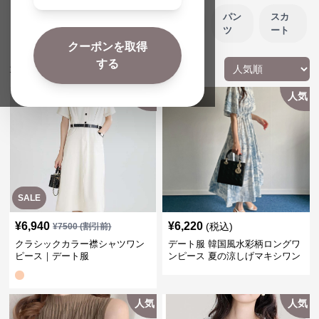
トッ
ジャケット/
ワンピ
パン
スカ
プス
アウター
ース
ツ
ート
クーポンを取得
する
168
件の商品が見つかりました
人気
人気
SALE
¥
6,940
¥
6,220
(税込)
¥
7500
(割引前)
クラシックカラー襟シャツワン
デート服 韓国風水彩柄ロングワ
ピース｜デート服
ンピース 夏の涼しげマキシワン
ピ
人気
人気