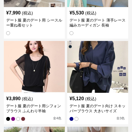
¥
7,990
¥
5,530
(税込)
(税込)
デート服 夏のデート用 シースル
デート服 夏のデート 薄手レース
ー重ね着セット
編みカーディガン 長袖
¥
3,890
¥
5,120
(税込)
(税込)
デート服 夏のデート用シフォン
デート服 夏のデート向け スキッ
ブラウス ふんわり半袖
パーブラウス 大きいサイズ
全
4
色
全
3
色