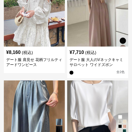
¥
8,160
¥
7,710
(税込)
(税込)
デート服 肩見せ 花柄フリルティ
デート服 大人のVネックキャミ
アードワンピース
サロペット ワイドズボン
全
2
色