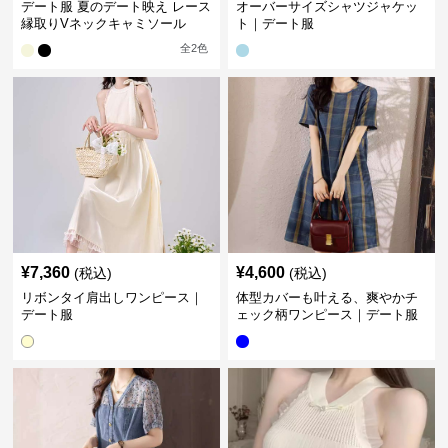
デート服 夏のデート映え レース
オーバーサイズシャツジャケッ
縁取りVネックキャミソール
ト｜デート服
全
2
色
¥
7,360
¥
4,600
(税込)
(税込)
リボンタイ肩出しワンピース｜
体型カバーも叶える、爽やかチ
デート服
ェック柄ワンピース｜デート服