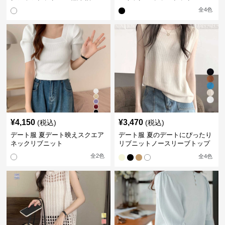
全
4
色
¥
4,150
¥
3,470
(税込)
(税込)
デート服 夏デート映えスクエア
デート服 夏のデートにぴったり
ネックリブニット
リブニットノースリーブトップ
ス
全
2
色
全
4
色