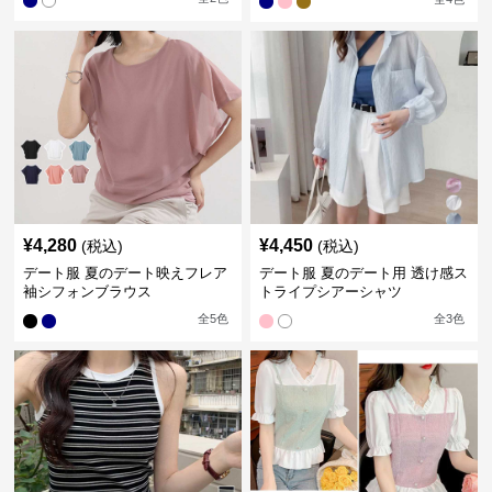
¥
4,280
¥
4,450
(税込)
(税込)
デート服 夏のデート映えフレア
デート服 夏のデート用 透け感ス
袖シフォンブラウス
トライプシアーシャツ
全
5
色
全
3
色