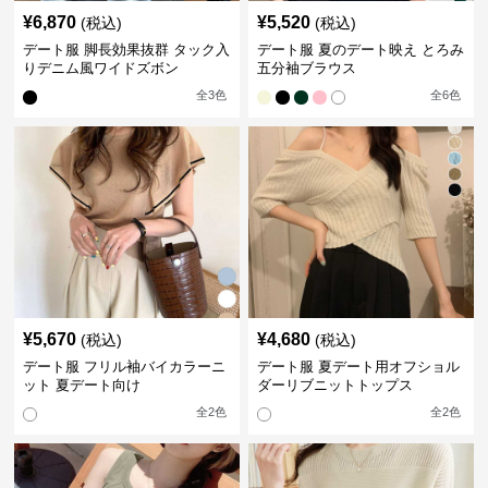
¥
6,870
¥
5,520
(税込)
(税込)
デート服 脚長効果抜群 タック入
デート服 夏のデート映え とろみ
りデニム風ワイドズボン
五分袖ブラウス
全
3
色
全
6
色
¥
5,670
¥
4,680
(税込)
(税込)
デート服 フリル袖バイカラーニ
デート服 夏デート用オフショル
ット 夏デート向け
ダーリブニットトップス
全
2
色
全
2
色