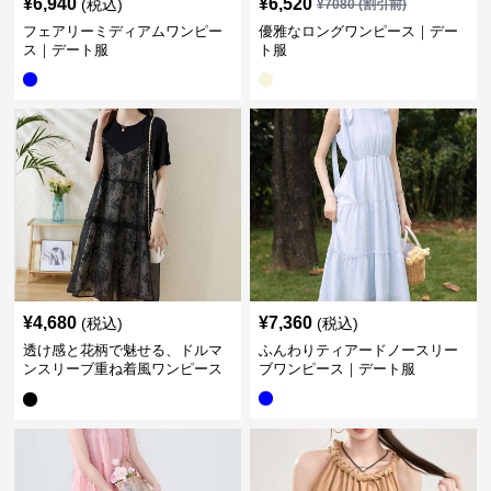
¥
6,940
¥
6,520
(税込)
¥
7080
(割引前)
フェアリーミディアムワンピー
優雅なロングワンピース｜デー
ス｜デート服
ト服
¥
4,680
¥
7,360
(税込)
(税込)
透け感と花柄で魅せる、ドルマ
ふんわりティアードノースリー
ンスリーブ重ね着風ワンピース
ブワンピース｜デート服
｜デート服