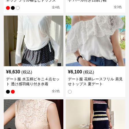
ネック フリル袖なしトップス
子 パール付き日除け帽
全
3
色
全
4
色
¥
6,630
¥
6,100
(税込)
(税込)
デート服 水玉柄ビキニ４点セッ
デート服 花柄レースフリル 肩見
ト 透け感羽織り付き水着
せトップス 夏デート
全
2
色