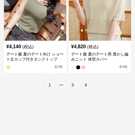
¥
4,140
¥
4,820
(税込)
(税込)
デート服 夏のデート向け ショー
デート服 夏のデート用 透かし編
ト丈カップ付きタンクトップ
みニット 体型カバー
全
2
色
全
4
色
1
3
More pages