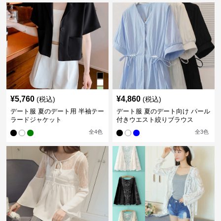
¥
5,760
¥
4,860
(税込)
(税込)
デート服 夏のデート用 半袖テー
デート服 夏のデート向け パール
ラードジャケット
付きウエスト絞りブラウス
全
4
色
全
3
色