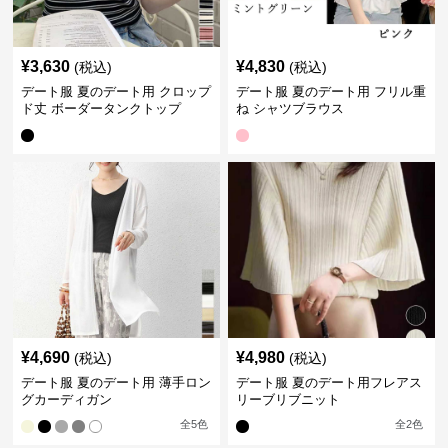
¥
3,630
¥
4,830
(税込)
(税込)
デート服 夏のデート用 クロップ
デート服 夏のデート用 フリル重
ド丈 ボーダータンクトップ
ね シャツブラウス
¥
4,690
¥
4,980
(税込)
(税込)
デート服 夏のデート用 薄手ロン
デート服 夏のデート用フレアス
グカーディガン
リーブリブニット
全
5
色
全
2
色