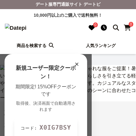
デート服専門通販サイト デートピ
10,000円以上のご購入で送料無料！
0
0
商品を検索する
人気ランキング
Datepi TOP
›
夏のデートの一覧
×
新規ユーザー限定クーポ
ン！
期間限定! 15%OFFクーポン
です
取得後、決済画面で自動適用さ
れます
夏のデートコーデ
夏におすすめのデート服を紹介しています！
X0IG7BSY
コード: