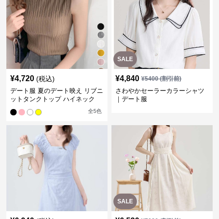
SALE
¥
4,720
¥
4,840
(税込)
¥
5400
(割引前)
デート服 夏のデート映え リブニ
さわやかセーラーカラーシャツ
ットタンクトップ ハイネック
｜デート服
全
5
色
SALE