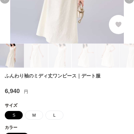
Previous slide
Ne
ふんわり袖のミディ丈ワンピース｜デート服
6,940
円
サイズ
S
M
L
カラー