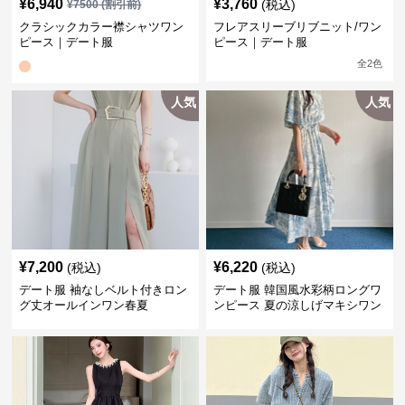
¥
6,940
¥
3,760
(税込)
¥
7500
(割引前)
クラシックカラー襟シャツワン
フレアスリーブリブニット/ワン
ピース｜デート服
ピース｜デート服
全
2
色
人気
人気
¥
7,200
¥
6,220
(税込)
(税込)
デート服 袖なしベルト付きロン
デート服 韓国風水彩柄ロングワ
グ丈オールインワン春夏
ンピース 夏の涼しげマキシワン
ピ