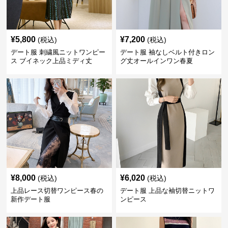
¥
5,800
¥
7,200
(税込)
(税込)
デート服 刺繍風ニットワンピー
デート服 袖なしベルト付きロン
ス ブイネック上品ミディ丈
グ丈オールインワン春夏
¥
8,000
¥
6,020
(税込)
(税込)
上品レース切替ワンピース春の
デート服 上品な袖切替ニットワ
新作デート服
ンピース