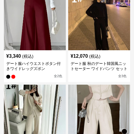
¥
3,340
¥
12,070
(税込)
(税込)
デート服ハイウエストボタン付
デート服 秋のデート韓国風ニッ
きワイドレッグズボン
トセーター ワイドパンツ セット
アップ 長袖 厚手
全
2
色
全
3
色