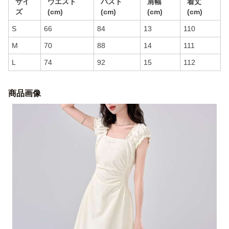
サイ
ウエスト
バスト
肩幅
着丈
ズ
(cm)
(cm)
(cm)
(cm)
S
66
84
13
110
M
70
88
14
111
L
74
92
15
112
商品画像