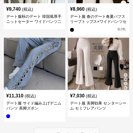
¥
9,740
¥
8,960
(税込)
(税込)
デート服秋のデート 韓国風厚手
デート服 春のデート春夏パフス
ニットセーター ワイドパンツ二
リーブトップス×ワイドパンツセ
点セット
ットアップ
全
2
色
¥
11,310
¥
7,030
(税込)
(税込)
デート服 サイド編み上げデニム
デート服 美脚効果 センターシー
パンツ 美脚ズボン
ム セミフレアパンツ