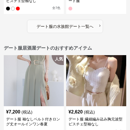
ビスチェ型袖なし
ート服
全
7
色
›
デート服
の
水族館デート
一覧へ
デート服居酒屋デートのおすすめアイテム
人気
¥
7,200
¥
2,620
(税込)
(税込)
デート服 袖なしベルト付きロン
デート服 繊細編み込み胸元波型
グ丈オールインワン春夏
ビスチェ型袖なし