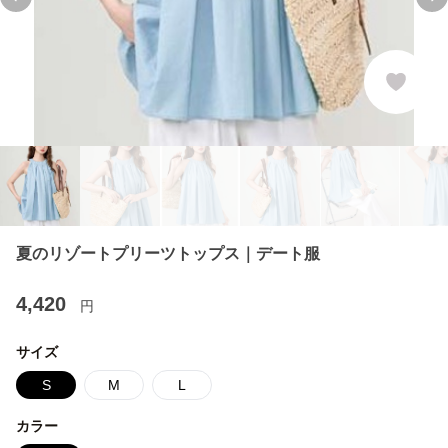
Previous slide
Ne
夏のリゾートプリーツトップス｜デート服
4,420
円
サイズ
S
M
L
カラー