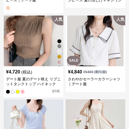
ピース｜デート服
ンピース 夏の涼しげマキシワン
ピ
人気
人気
SALE
¥
4,720
¥
4,840
(税込)
¥
5400
(割引前)
デート服 夏のデート映え リブニ
さわやかセーラーカラーシャツ
ットタンクトップ ハイネック
｜デート服
全
5
色