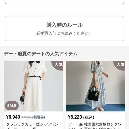
購入時のルール
必ず購入前にお読みください。
デート服夏のデートの人気アイテム
人気
人気
SALE
¥
6,940
¥
6,220
(税込)
¥
7500
(割引前)
クラシックカラー襟シャツワン
デート服 韓国風水彩柄ロングワ