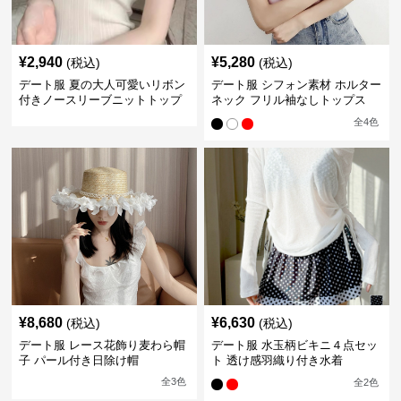
¥
2,940
¥
5,280
(税込)
(税込)
デート服 夏の大人可愛いリボン
デート服 シフォン素材 ホルター
付きノースリーブニットトップ
ネック フリル袖なしトップス
ス
全
4
色
¥
8,680
¥
6,630
(税込)
(税込)
デート服 レース花飾り麦わら帽
デート服 水玉柄ビキニ４点セッ
子 パール付き日除け帽
ト 透け感羽織り付き水着
全
3
色
全
2
色