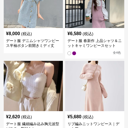
¥
8,000
¥
6,580
(税込)
(税込)
デート服 デニムシャツワンピー
デート服 春新作 上品シャツ＆ニ
ス半袖ボタン前開きミディ丈
ットキャミワンピースセット
全
4
色
¥
2,620
¥
5,680
(税込)
(税込)
デート服 繊細編み込み胸元波型
リブ編みニットワンピース｜デ