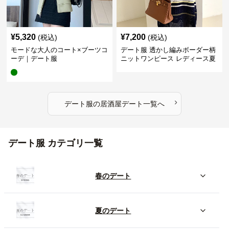
¥
5,320
¥
7,200
(税込)
(税込)
モードな大人のコート×ブーツコ
デート服 透かし編みボーダー柄
ーデ｜デート服
ニットワンピース レディース夏
›
デート服
の
居酒屋デート
一覧へ
デート服 カテゴリ一覧
春のデート
夏のデート