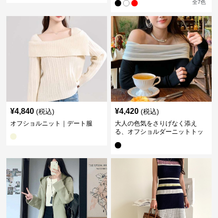
全
7
色
¥
4,840
¥
4,420
(税込)
(税込)
オフショルニット｜デート服
大人の色気をさりげなく添え
る、オフショルダーニットトッ
プス｜デート服