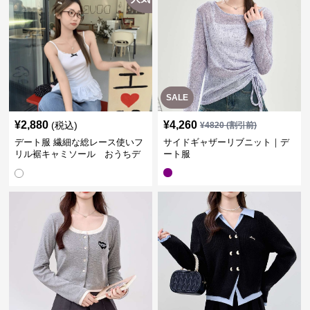
SALE
¥
2,880
¥
4,260
(税込)
¥
4820
(割引前)
デート服 繊細な総レース使いフ
サイドギャザーリブニット｜デ
リル裾キャミソール おうちデ
ート服
ート