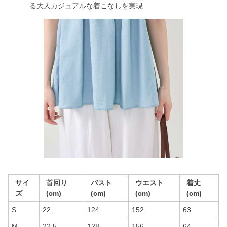
る大人カジュアルな着こなしを実現
サイ
首回り
バスト
ウエスト
着丈
ズ
(cm)
(cm)
(cm)
(cm)
S
22
124
152
63
M
22.5
128
156
64