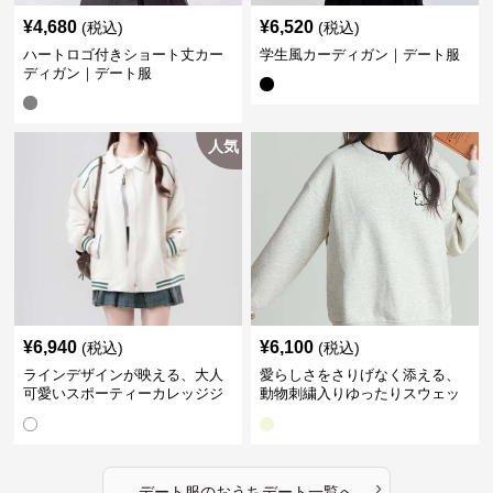
¥
4,680
¥
6,520
(税込)
(税込)
ハートロゴ付きショート丈カー
学生風カーディガン｜デート服
ディガン｜デート服
人気
¥
6,940
¥
6,100
(税込)
(税込)
ラインデザインが映える、大人
愛らしさをさりげなく添える、
可愛いスポーティーカレッジジ
動物刺繍入りゆったりスウェッ
ャケット｜デート服
ト｜デート服
›
デート服
の
おうちデート
一覧へ