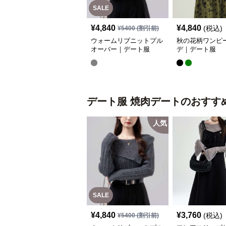
SALE
¥
4,840
¥
4,840
(税込)
¥
5400
(割引前)
ウォームリブニットプル
秋の花柄ワンピ
オーバー｜デート服
デ｜デート服
デート服
焼肉デート
のおすす
人気
SALE
¥
4,840
¥
3,760
(税込)
¥
5400
(割引前)