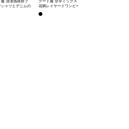
ト服 清潔感抜群プ
デート服 甘辛ミックス
アシンメトリーデザイン
ツシャツとデニムの
花柄レイヤードワンピー
ベルベットワンピース｜
デートコーデ
ス
デート服