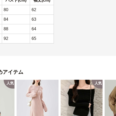
バスト(cm)
袖丈(cm)
80
62
84
63
88
64
92
65
めアイテム
人気
人気