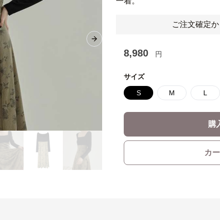
一着。
ご注文確定か
Next slide
8,980
円
サイズ
S
M
L
購
カー