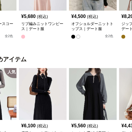
¥
5,680
¥
4,500
¥
8,2
(税込)
(税込)
ースコー
リブ編みニットワンピー
オフショルダーニットト
ジッ
ス｜デート服
ップス｜デート服
デー
全
2
色
全
2
色
めアイテム
人気
¥
6,100
¥
5,560
¥
4,4
(税込)
(税込)