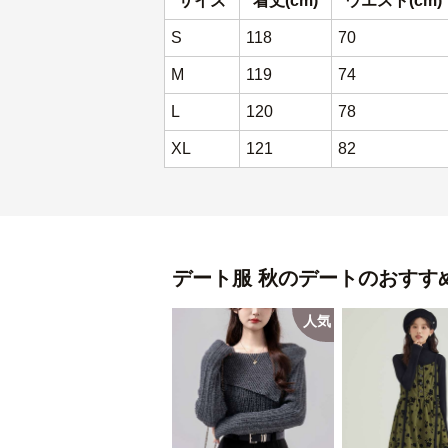
サイズ
着丈(cm)
ウエスト(cm)
S
118
70
M
119
74
L
120
78
XL
121
82
デート服
秋のデート
のおすす
人気