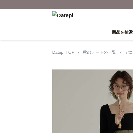
商品を検索
Datepi TOP
›
秋のデートの一覧
›
デコ