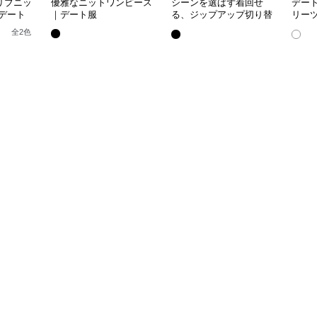
リブニッ
優雅なニットワンピース
シーンを選ばず着回せ
デー
デート
｜デート服
る、ジップアップ切り替
リー
えワンピース｜デート服
焼肉
全
2
色