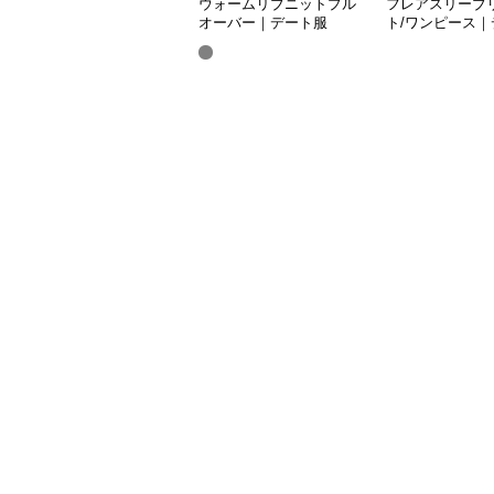
ウォームリブニットプル
フレアスリーブ
オーバー｜デート服
ト/ワンピース｜
服