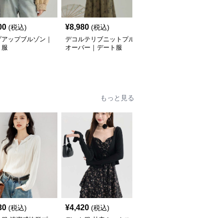
SALE
00
¥
8,980
¥
6,520
(税込)
(税込)
¥
7080
(割引前)
プアップブルゾン｜
デコルテリブニットプル
スエードライダースジャ
ト服
オーバー｜デート服
ケット｜デート服
もっと見る
30
¥
4,420
¥
9,980
(税込)
(税込)
(税込)