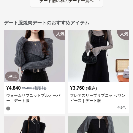
デート服
の
秋のデート
一覧へ
デート服焼肉デートのおすすめアイテム
人気
人気
SALE
¥
4,840
¥
3,760
(税込)
¥
5400
(割引前)
ウォームリブニットプルオーバ
フレアスリーブリブニット/ワン
ー｜デート服
ピース｜デート服
全
2
色