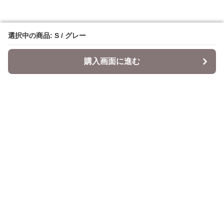
選択中の商品: S / グレー
選択中の商品: S / グレー
購入画面に進む
購入画面に進む
Datepi
について