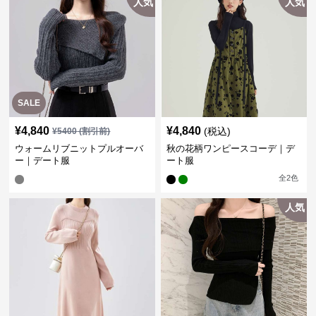
人気
人気
SALE
¥
4,840
¥
4,840
(税込)
¥
5400
(割引前)
ウォームリブニットプルオーバ
秋の花柄ワンピースコーデ｜デ
ー｜デート服
ート服
全
2
色
人気