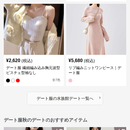
¥
2,620
¥
5,680
(税込)
(税込)
デート服 繊細編み込み胸元波型
リブ編みニットワンピース｜デ
ビスチェ型袖なし
ート服
全
7
色
›
デート服
の
水族館デート
一覧へ
デート服秋のデートのおすすめアイテム