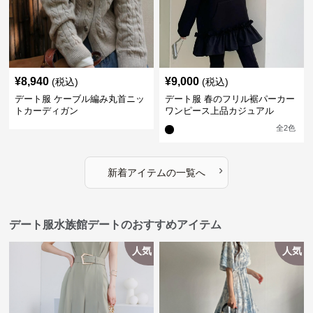
¥
8,940
¥
9,000
(税込)
(税込)
デート服 ケーブル編み丸首ニッ
デート服 春のフリル裾パーカー
トカーディガン
ワンピース上品カジュアル
全
2
色
›
新着アイテムの一覧へ
デート服水族館デートのおすすめアイテム
人気
人気