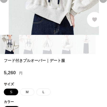
Previous slide
Ne
フード付きプルオーバー｜デート服
5,260
円
サイズ
S
M
L
カラー