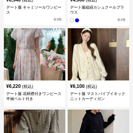
(税込)
(税込)
デート服 キャミソールワンピー
デート服縦縞カシュクールブラ
ス
ウス
全
3
色
全
2
色
¥
6,220
¥
6,100
(税込)
(税込)
デート服 花柄襟付きワンピース
デート服 マストバイブイネック
半袖ベルト付き
ニットカーディガン