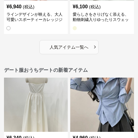
¥
6,940
¥
6,100
(税込)
(税込)
ラインデザインが映える、大人
愛らしさをさりげなく添える、
可愛いスポーティーカレッジジ
動物刺繍入りゆったりスウェッ
ャケット｜デート服
ト｜デート服
›
人気アイテム一覧へ
デート服おうちデートの新着アイテム
¥
6,340
¥
4,960