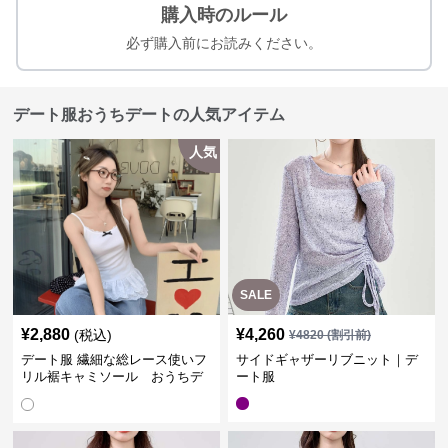
購入時のルール
必ず購入前にお読みください。
デート服おうちデートの人気アイテム
人気
SALE
¥
2,880
¥
4,260
(税込)
¥
4820
(割引前)
デート服 繊細な総レース使いフ
サイドギャザーリブニット｜デ
リル裾キャミソール おうちデ
ート服
ート