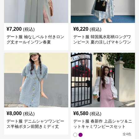
¥
7,200
¥
6,220
(税込)
(税込)
デート服 袖なしベルト付きロン
デート服 韓国風水彩柄ロングワ
グ丈オールインワン春夏
ンピース 夏の涼しげマキシワン
ピ
¥
8,000
¥
6,580
(税込)
(税込)
デート服 デニムシャツワンピー
デート服 春新作 上品シャツ＆ニ
ス半袖ボタン前開きミディ丈
ットキャミワンピースセット
全
4
色