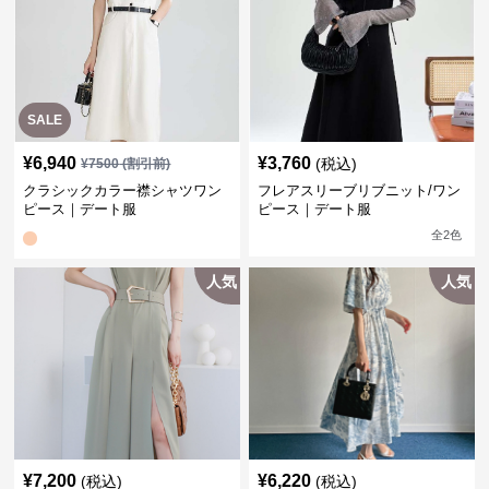
SALE
¥
6,940
¥
3,760
(税込)
¥
7500
(割引前)
クラシックカラー襟シャツワン
フレアスリーブリブニット/ワン
ピース｜デート服
ピース｜デート服
全
2
色
人気
人気
¥
7,200
¥
6,220
(税込)
(税込)