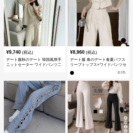
¥
9,740
¥
8,960
(税込)
(税込)
デート服秋のデート 韓国風厚手
デート服 春のデート春夏パフス
ニットセーター ワイドパンツ二
リーブトップス×ワイドパンツセ
点セット
ットアップ
全
2
色