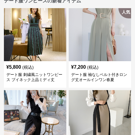
デート服ワンピースの新着アイテム
人気
¥
5,800
¥
7,200
(税込)
(税込)
デート服 刺繍風ニットワンピー
デート服 袖なしベルト付きロン
ス ブイネック上品ミディ丈
グ丈オールインワン春夏