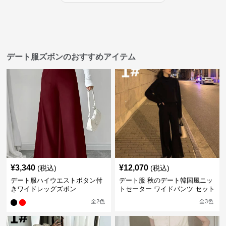
デート服ズボンのおすすめアイテム
¥
3,340
¥
12,070
(税込)
(税込)
デート服ハイウエストボタン付
デート服 秋のデート韓国風ニッ
きワイドレッグズボン
トセーター ワイドパンツ セット
アップ 長袖 厚手
全
2
色
全
3
色