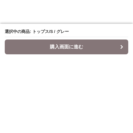
選択中の商品: トップス/S / グレー
選択中の商品: トップス/S / グレー
購入画面に進む
購入画面に進む
Datepi
について