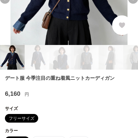
Previous slide
Ne
デート服 今季注目の重ね着風ニットカーディガン
6,160
円
サイズ
フリーサイズ
カラー