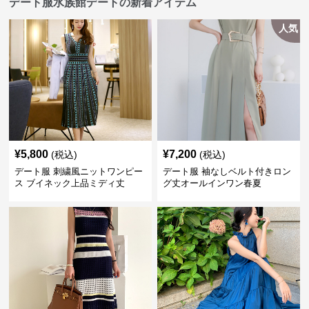
デート服水族館デートの新着アイテム
人気
¥
5,800
¥
7,200
(税込)
(税込)
デート服 刺繍風ニットワンピー
デート服 袖なしベルト付きロン
ス ブイネック上品ミディ丈
グ丈オールインワン春夏