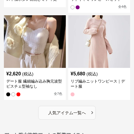
全
4
色
¥
2,620
¥
5,680
(税込)
(税込)
デート服 繊細編み込み胸元波型
リブ編みニットワンピース｜デ
ビスチェ型袖なし
ート服
全
7
色
›
人気アイテム一覧へ