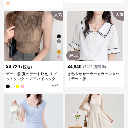
ピ
人気
人気
SALE
¥
4,720
¥
4,840
(税込)
¥
5400
(割引前)
デート服 夏のデート映え リブニ
さわやかセーラーカラーシャツ
ットタンクトップ ハイネック
｜デート服
全
5
色