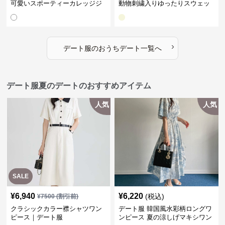
可愛いスポーティーカレッジジ
動物刺繍入りゆったりスウェッ
ャケット｜デート服
ト｜デート服
›
デート服
の
おうちデート
一覧へ
デート服夏のデートのおすすめアイテム
人気
人気
SALE
¥
6,940
¥
6,220
(税込)
¥
7500
(割引前)
クラシックカラー襟シャツワン
デート服 韓国風水彩柄ロングワ
ピース｜デート服
ンピース 夏の涼しげマキシワン