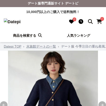
デート服専門通販サイト デートピ
10,000円以上のご購入で送料無料！
0
0
商品を検索する
人気ランキング
Datepi TOP
›
水族館デートの一覧
›
デート服 今季注目の重ね着風