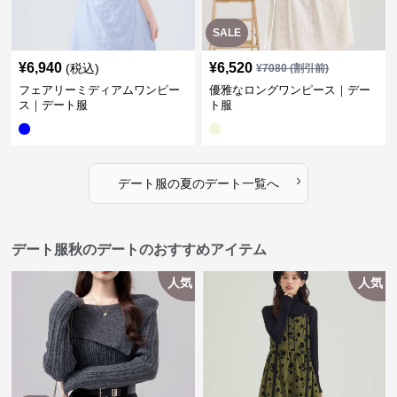
SALE
¥
6,940
¥
6,520
(税込)
¥
7080
(割引前)
フェアリーミディアムワンピー
優雅なロングワンピース｜デー
ス｜デート服
ト服
›
デート服
の
夏のデート
一覧へ
デート服秋のデートのおすすめアイテム
人気
人気