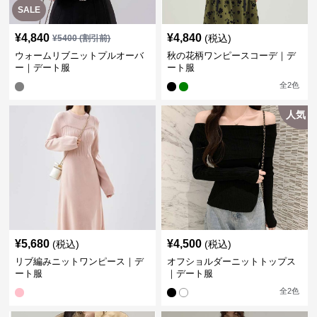
SALE
¥
4,840
¥
4,840
(税込)
¥
5400
(割引前)
ウォームリブニットプルオーバ
秋の花柄ワンピースコーデ｜デ
ー｜デート服
ート服
全
2
色
人気
¥
5,680
¥
4,500
(税込)
(税込)
リブ編みニットワンピース｜デ
オフショルダーニットトップス
ート服
｜デート服
全
2
色