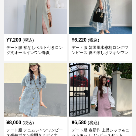
¥
7,200
¥
6,220
(税込)
(税込)
デート服 袖なしベルト付きロン
デート服 韓国風水彩柄ロングワ
グ丈オールインワン春夏
ンピース 夏の涼しげマキシワン
ピ
¥
8,000
¥
6,580
(税込)
(税込)
デート服 デニムシャツワンピー
デート服 春新作 上品シャツ＆ニ
ス半袖ボタン前開きミディ丈
ットキャミワンピースセット