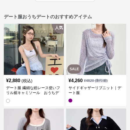
デート服おうちデートのおすすめアイテム
人気
SALE
¥
2,880
¥
4,260
(税込)
¥
4820
(割引前)
デート服 繊細な総レース使いフ
サイドギャザーリブニット｜デ
リル裾キャミソール おうちデ
ート服
ート