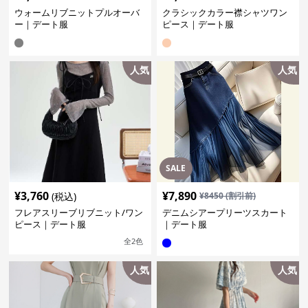
ウォームリブニットプルオーバ
クラシックカラー襟シャツワン
ー｜デート服
ピース｜デート服
人気
人気
SALE
¥
3,760
¥
7,890
(税込)
¥
8450
(割引前)
フレアスリーブリブニット/ワン
デニムシアープリーツスカート
ピース｜デート服
｜デート服
全
2
色
人気
人気