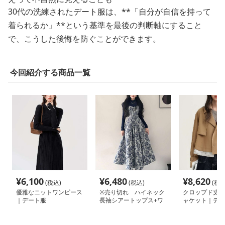
30代の洗練されたデート服は、**「自分が自信を持って
着られるか」**という基準を最後の判断軸にすること
で、こうした後悔を防ぐことができます。
今回紹介する商品一覧
¥
6,100
¥
6,480
¥
8,620
(税込)
(税込)
(税込
優雅なニットワンピース
※売り切れ ハイネック
クロップド丈ト
｜デート服
長袖シアートップス+ワ
ャケット｜デー
ンピース 2点セット｜デ
ート服