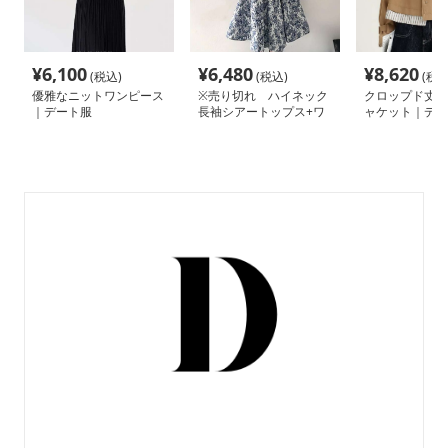
¥
6,100
¥
6,480
¥
8,620
(税込)
(税込)
(税込
優雅なニットワンピース
※売り切れ ハイネック
クロップド丈ト
｜デート服
長袖シアートップス+ワ
ャケット｜デー
ンピース 2点セット｜デ
ート服