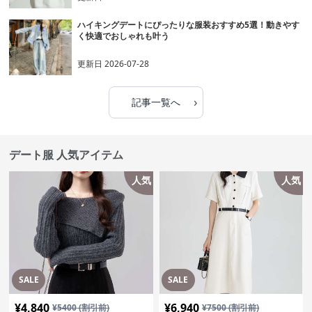
ハイキングデートにぴったりな服装おすすめ5選！動きやす
く快適でおしゃれも叶う
更新日
2026-07-28
›
記事一覧へ
デート服 人気アイテム
人気
人気
SALE
SALE
¥
4,840
¥
6,940
¥
5400
(割引前)
¥
7500
(割引前)