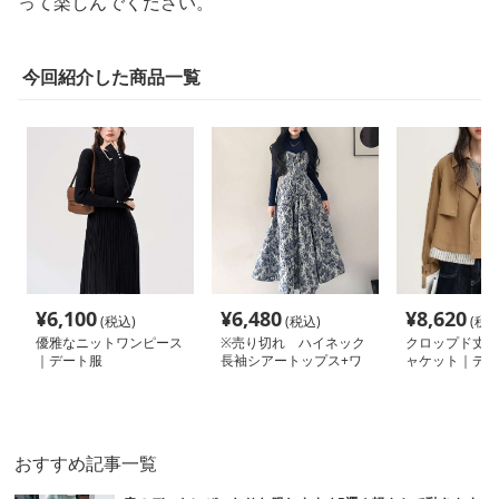
って楽しんでください。
今回紹介した商品一覧
¥
6,100
¥
6,480
¥
8,620
(税込)
(税込)
(税込
優雅なニットワンピース
※売り切れ ハイネック
クロップド丈ト
｜デート服
長袖シアートップス+ワ
ャケット｜デー
ンピース 2点セット｜デ
ート服
おすすめ記事一覧