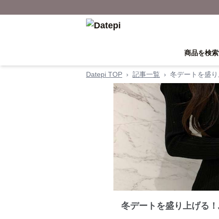
商品を検索
Datepi TOP
›
記事一覧
›
冬デートを盛り
冬デートを盛り上げる！