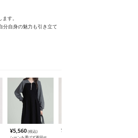
します。
自分自身の魅力も引き立て
¥
5,560
¥
4,680
¥
8,200
(税込)
(税込)
(税込
シーンを選ばず着回せ
ドレープトップス｜デー
オーバーサイズ