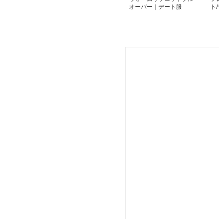
オーバー｜デート服
ト
服