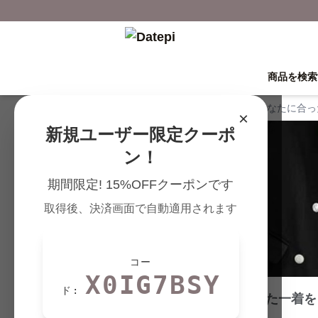
商品を検索
Datepi TOP
›
記事一覧
›
【あなたに合っ
×
新規ユーザー限定クーポ
ン！
期間限定! 15%OFFクーポンです
取得後、決済画面で自動適用されます
コー
X0IG7BSY
ド:
【あなたに合った一着を