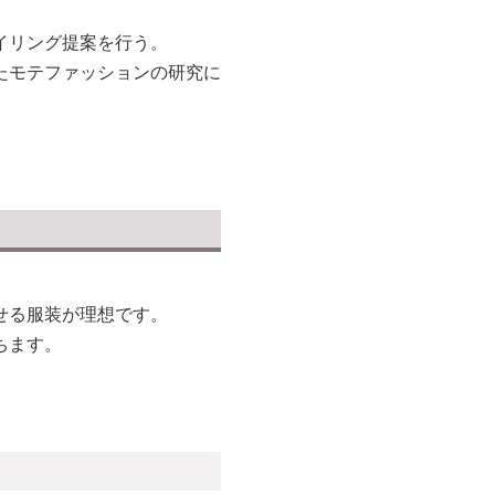
イリング提案を行う。
たモテファッションの研究に
。
せる服装が理想です。
ちます。