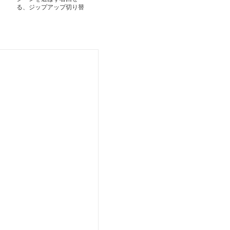
る、ジップアップ切り替
ト服
ャケット｜デー
えワンピース｜デート服