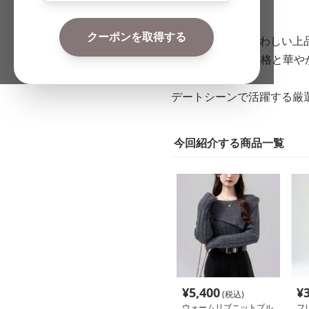
更新日
2026-06-18
クーポンを取得する
大人の女性にふさわしい上
40代ならではの品格と華
てくれます。
デートシーンで活躍する厳
今回紹介する商品一覧
¥
5,400
¥
(税込)
ウォームリブニットプル
フ