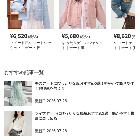
¥
6,520
¥
5,680
¥
8,620
(税込)
(税込)
(税込
ツイード風ショートジャ
ゆったりデニムジャケッ
ショートデニム
ケット｜デート服
ト｜デート服
ト｜デート服
おすすめ記事一覧
春のデートにぴったりな服おすすめ5選！軽やかで動きやす
く好印象を与える
更新日
2026-07-28
ライブデートにぴったりな服装おすすめ5選！動きやすく快
適に楽しめる
更新日
2026-07-28