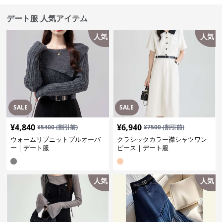
デート服 人気アイテム
人気
人気
SALE
SALE
¥
4,840
¥
6,940
¥
5400
(割引前)
¥
7500
(割引前)
ウォームリブニットプルオーバ
クラシックカラー襟シャツワン
ー｜デート服
ピース｜デート服
人気
人気