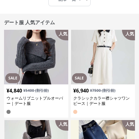
デート服 人気アイテム
人気
人気
SALE
SALE
¥
4,840
¥
6,940
¥
5400
(割引前)
¥
7500
(割引前)
ウォームリブニットプルオーバ
クラシックカラー襟シャツワン
ー｜デート服
ピース｜デート服
人気
人気