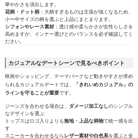
華やかさを演出します。
花柄・ドット柄
：大柄すぎるものは主張が強くなるため、
小〜中サイズの柄を選ぶと上品にまとまります。
シフォンやレース素材
：透け感や柔らかさが女性らしさを
高めますが、インナー選びとのバランスを必ず確認してく
ださい。
カジュアルなデートシーンで見るべきポイント
映画やショッピング、テーマパークなど動きやすさが求め
られるカジュアルデートでは、
「きれいめカジュアル」の
ラインを守ることが重要
です。
ジーンズを合わせる場合は、
ダメージ加工なし
のシンプル
なデザインを選ぶ
トップスはロゴ入りよりも
無地・上品な柄物
で統一感を出
す
スニーカーを合わせるなら
レザー素材や白色系
を選ぶと全