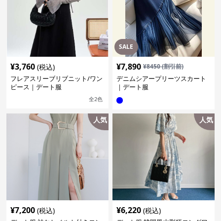
SALE
¥
3,760
¥
7,890
(税込)
¥
8450
(割引前)
フレアスリーブリブニット/ワン
デニムシアープリーツスカート
ピース｜デート服
｜デート服
全
2
色
人気
人気
¥
7,200
¥
6,220
(税込)
(税込)