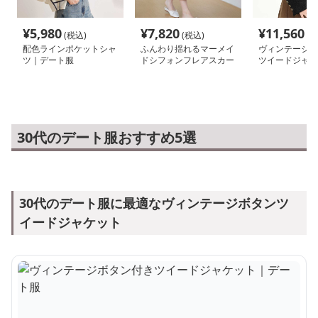
¥
5,980
¥
7,820
¥
11,560
(税込)
(税込)
(税
配色ラインポケットシャ
ふんわり揺れるマーメイ
ヴィンテージボ
ツ｜デート服
ドシフォンフレアスカー
ツイードジャケ
ト｜デート服
ート服
30代のデート服おすすめ5選
30代のデート服に最適なヴィンテージボタンツ
イードジャケット