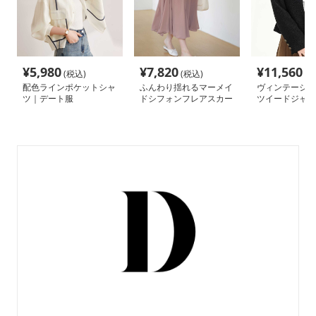
¥
5,980
¥
7,820
¥
11,560
(税込)
(税込)
(税
配色ラインポケットシャ
ふんわり揺れるマーメイ
ヴィンテージボ
ツ｜デート服
ドシフォンフレアスカー
ツイードジャケ
ト｜デート服
ート服