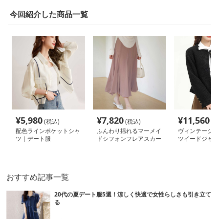
今回紹介した商品一覧
¥
5,980
¥
7,820
¥
11,560
(税込)
(税込)
(税
配色ラインポケットシャ
ふんわり揺れるマーメイ
ヴィンテージボ
ツ｜デート服
ドシフォンフレアスカー
ツイードジャケ
ト｜デート服
ート服
おすすめ記事一覧
20代の夏デート服5選！涼しく快適で女性らしさも引き立て
る