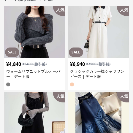
人気
人気
SALE
SALE
¥
4,840
¥
6,940
¥
5400
(割引前)
¥
7500
(割引前)
ウォームリブニットプルオーバ
クラシックカラー襟シャツワン
ー｜デート服
ピース｜デート服
人気
人気