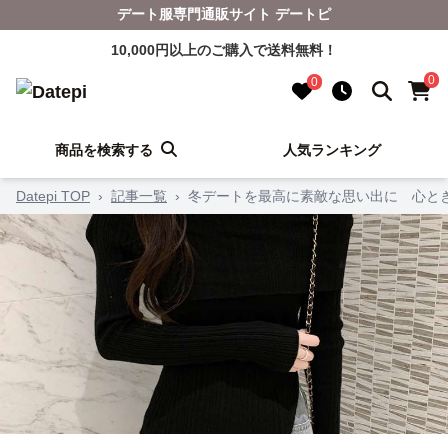
デート服専門通販サイト デートピ
10,000円以上のご購入で送料無料！
0
0
商品を検索する
人気ランキング
Datepi TOP
›
記事一覧
›
冬デートを最高に素敵な思い出に 心と