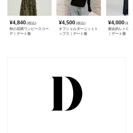
¥
4,840
¥
4,500
¥
4,000
(税込)
(税込)
(税込
秋の花柄ワンピースコー
オフショルダーニットト
都会的レトロ風
デ｜デート服
ップス｜デート服
｜デート服