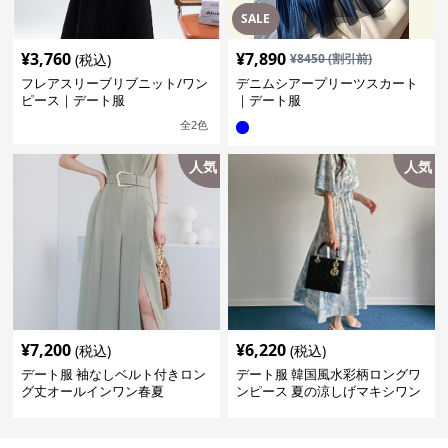
SALE
¥
3,760
¥
7,890
(税込)
¥
8450
(割引前)
フレアスリーブリブニット/ワン
デニムシアープリーツスカート
ピース｜デート服
｜デート服
全
2
色
人気
人気
¥
7,200
¥
6,220
(税込)
(税込)
デート服 袖なしベルト付きロン
デート服 韓国風水彩柄ロングワ
グ丈オールインワン春夏
ンピース 夏の涼しげマキシワン
ピ