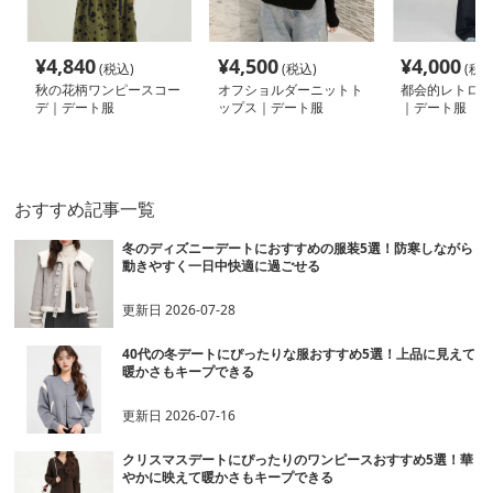
¥
4,840
¥
4,500
¥
4,000
(税込)
(税込)
(税込
秋の花柄ワンピースコー
オフショルダーニットト
都会的レトロ風
デ｜デート服
ップス｜デート服
｜デート服
おすすめ記事一覧
冬のディズニーデートにおすすめの服装5選！防寒しながら
動きやすく一日中快適に過ごせる
更新日
2026-07-28
40代の冬デートにぴったりな服おすすめ5選！上品に見えて
暖かさもキープできる
更新日
2026-07-16
クリスマスデートにぴったりのワンピースおすすめ5選！華
やかに映えて暖かさもキープできる