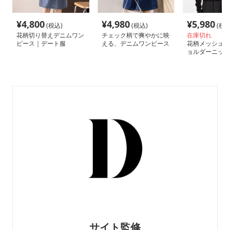
¥
4,800
¥
4,980
¥
5,980
(税込)
(税込)
(税込
花柄切り替えデニムワン
チェック柄で爽やかに映
在庫切れ
ピース｜デート服
える、デニムワンピース
花柄メッシュ装
｜デート服
ョルダーニット
服
サイト監修