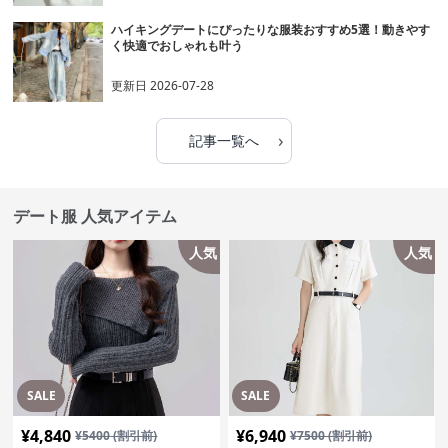
ハイキングデートにぴったりな服装おすすめ5選！動きやす
く快適でおしゃれも叶う
更新日
2026-07-28
›
記事一覧へ
デート服 人気アイテム
人気
人気
SALE
SALE
¥
4,840
¥
6,940
¥
5400
(割引前)
¥
7500
(割引前)