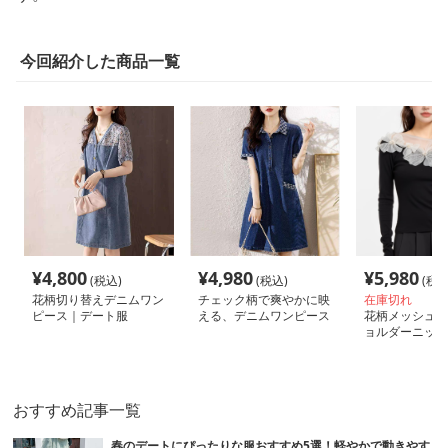
今回紹介した商品一覧
¥
4,800
¥
4,980
¥
5,980
(税込)
(税込)
(税込
花柄切り替えデニムワン
チェック柄で爽やかに映
在庫切れ
ピース｜デート服
える、デニムワンピース
花柄メッシュ装
｜デート服
ョルダーニット
服
おすすめ記事一覧
春のデートにぴったりな服おすすめ5選！軽やかで動きやす