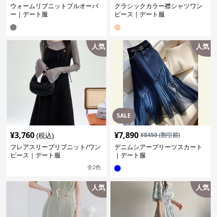
ウォームリブニットプルオーバ
クラシックカラー襟シャツワン
ー｜デート服
ピース｜デート服
人気
人気
SALE
¥
3,760
¥
7,890
(税込)
¥
8450
(割引前)
フレアスリーブリブニット/ワン
デニムシアープリーツスカート
ピース｜デート服
｜デート服
全
2
色
人気
人気