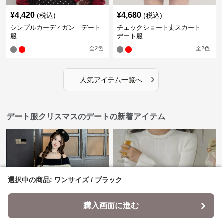
¥
4,420
¥
4,680
(税込)
(税込)
シンプルカーディガン｜デート
チェックショート丈スカート｜
服
デート服
全
2
色
全
2
色
›
人気アイテム一覧へ
デート服クリスマスのデートの新着アイテム
選択中の商品: ワンサイズ / ブラック
選択中の商品: ワンサイズ / ブラック
購入画面に進む
購入画面に進む