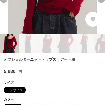
Previous slide
Ne
オフショルダーニットトップス｜デート服
5,680
円
サイズ
ワンサイズ
カラー