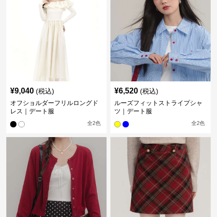
¥
9,040
¥
6,520
(税込)
(税込)
オフショルダーフリルロングド
ルーズフィットストライプシャ
レス｜デート服
ツ｜デート服
全
2
色
全
2
色