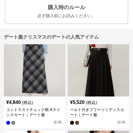
購入時のルール
必ず購入前にお読みください。
デート服クリスマスのデートの人気アイテム
¥
4,840
¥
5,520
(税込)
(税込)
コントラストチェック柄 Aライ
ベルト付きプリーツミディスカ
ンスカート｜デート服
ート｜デート服
全
2
色
全
2
色