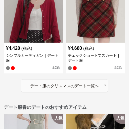
¥
4,420
¥
4,680
(税込)
(税込)
シンプルカーディガン｜デート
チェックショート丈スカート｜
服
デート服
全
2
色
全
2
色
›
デート服
の
クリスマスのデート
一覧へ
デート服春のデートのおすすめアイテム
人気
人気