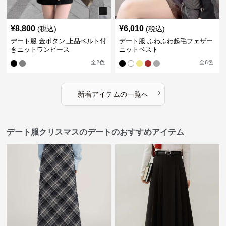
¥
8,800
¥
6,010
(税込)
(税込)
デート服 金ボタン,上品ベルト付
デート服 ふわふわ起毛フェザー
きニットワンピース
ニットベスト
全
2
色
全
6
色
›
新着アイテムの一覧へ
デート服クリスマスのデートのおすすめアイテム