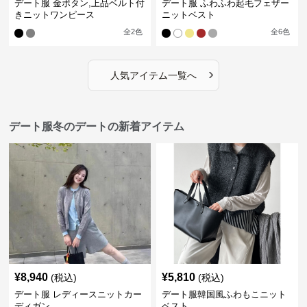
デート服 金ボタン,上品ベルト付
デート服 ふわふわ起毛フェザー
きニットワンピース
ニットベスト
全
2
色
全
6
色
›
人気アイテム一覧へ
デート服冬のデートの新着アイテム
¥
8,940
¥
5,810
(税込)
(税込)
デート服 レディースニットカー
デート服韓国風ふわもこニット
ディガン
ベスト