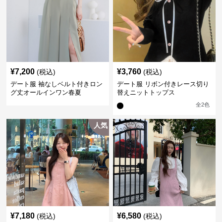
¥
7,200
¥
3,760
(税込)
(税込)
デート服 袖なしベルト付きロン
デート服 リボン付きレース切り
グ丈オールインワン春夏
替えニットトップス
全
2
色
人気
¥
7,180
¥
6,580
(税込)
(税込)