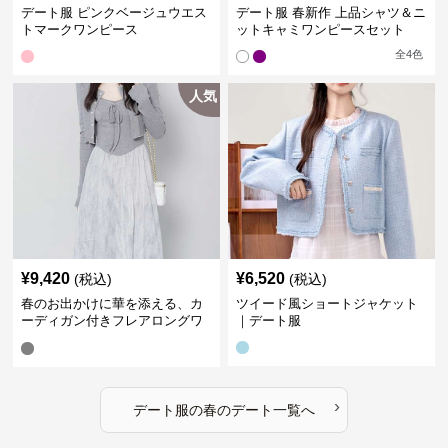
デート服 ピンクベージュウエス
デート服 春新作 上品シャツ＆ニ
トマークワンピース
ットキャミワンピースセット
全
4
色
人気
¥
9,420
¥
6,520
(税込)
(税込)
春のお出かけに華を添える、カ
ツイード風ショートジャケット
ーディガン付きフレアロングワ
｜デート服
ンピース｜デート服
›
デート服
の
春のデート
一覧へ