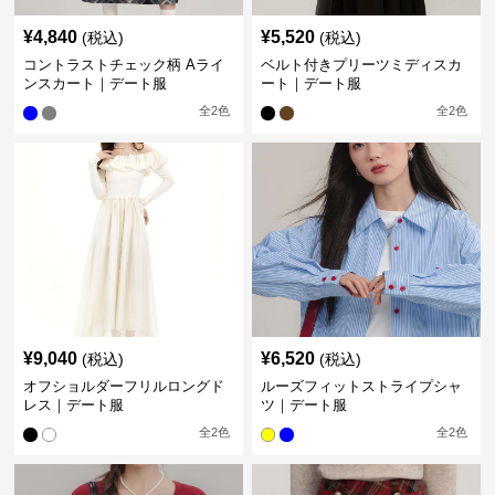
¥
4,840
¥
5,520
(税込)
(税込)
コントラストチェック柄 Aライ
ベルト付きプリーツミディスカ
ンスカート｜デート服
ート｜デート服
全
2
色
全
2
色
¥
9,040
¥
6,520
(税込)
(税込)
オフショルダーフリルロングド
ルーズフィットストライプシャ
レス｜デート服
ツ｜デート服
全
2
色
全
2
色