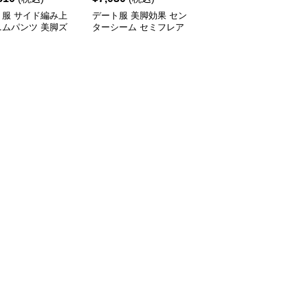
ト服 サイド編み上
デート服 美脚効果 セン
デート服 ハイウエスト
ニムパンツ 美脚ズ
ターシーム セミフレア
タック入り ワイドズボ
パンツ
ン レディース
全
4
色