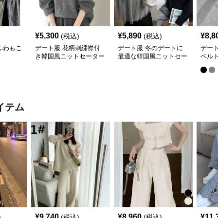
¥
5,300
¥
5,890
¥
8,8
(税込)
(税込)
ふわもこ
デート服 花柄刺繍襟付
デート服 冬のデートに
デート
き韓国風ニットセーター
最適な韓国風ニットセー
ベル
ター
ース
イテム
¥
9,740
¥
8,960
¥
11,
)
(税込)
(税込)