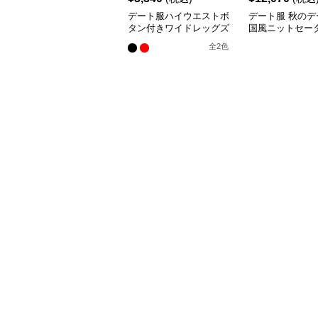
デート服ハイウエストボ
デート服 秋のデ
タン付きワイドレッグズ
国風ニットセータ
ボン
イドパンツ セッ
全
2
色
プ 長袖 厚手