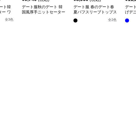
ート韓
デート服秋のデート 韓
デート服 春のデート春
デー
ー ワ
国風厚手ニットセーター
夏パフスリーブトップス
げデ
トアッ
ワイドパンツ二点セット
×ワイドパンツセットア
ボン
全
3
色
全
2
色
ップ