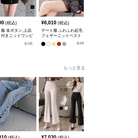
00
¥
6,010
¥
7,360
(税込)
(税込)
(税込)
服 金ボタン,上品
デート服 ふわふわ起毛
デート服 ファー付きケ
ト付きニットワンピ
フェザーニットベスト
ーブル編みニットカーデ
ィガン
全
6
色
全
2
色
全
5
色
もっと見る
310
¥
7,030
¥
6,080
(税込)
(税込)
(税込)