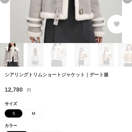
Previous slide
Ne
シアリングトリムショートジャケット｜デート服
12,780
円
サイズ
S
M
カラー