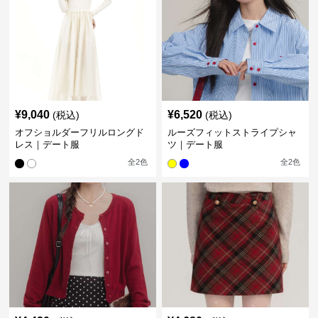
¥
9,040
¥
6,520
(税込)
(税込)
オフショルダーフリルロングド
ルーズフィットストライプシャ
レス｜デート服
ツ｜デート服
全
2
色
全
2
色