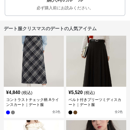
必ず購入前にお読みください。
デート服クリスマスのデートの人気アイテム
¥
4,840
¥
5,520
(税込)
(税込)
コントラストチェック柄 Aライ
ベルト付きプリーツミディスカ
ンスカート｜デート服
ート｜デート服
全
2
色
全
2
色