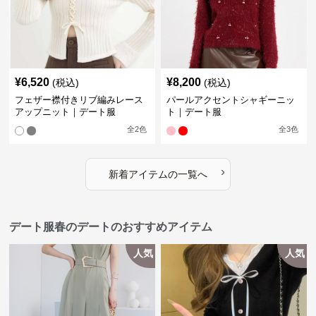
¥
6,520
¥
8,200
(税込)
(税込)
フェザー襟付きリブ編みレース
パールアクセントシャギーニッ
アップニット｜デート服
ト｜デート服
全
2
色
全
3
色
›
新着アイテムの一覧へ
デート服春のデートのおすすめアイテム
人気
人気