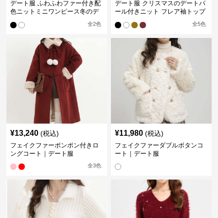
デート服 ふわふわファー付き配
デート服 クリスマスのデートパ
色ニットミニワンピース冬のデ
ール付きニット フレア袖トップ
ート
ス
全
2
色
全
5
色
¥
13,240
¥
11,980
(税込)
(税込)
フェイクファーポンポン付きロ
フェイクファーダブルボタンコ
ングコート｜デート服
ート｜デート服
全
3
色