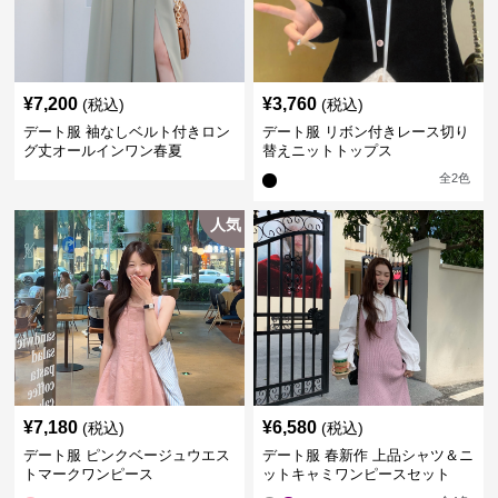
¥
7,200
¥
3,760
(税込)
(税込)
デート服 袖なしベルト付きロン
デート服 リボン付きレース切り
グ丈オールインワン春夏
替えニットトップス
全
2
色
人気
¥
7,180
¥
6,580
(税込)
(税込)
デート服 ピンクベージュウエス
デート服 春新作 上品シャツ＆ニ
トマークワンピース
ットキャミワンピースセット