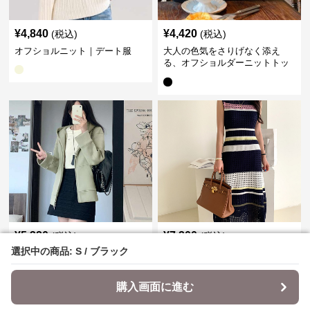
¥
4,840
¥
4,420
(税込)
(税込)
オフショルニット｜デート服
大人の色気をさりげなく添え
る、オフショルダーニットトッ
プス｜デート服
¥
5,320
¥
7,200
(税込)
(税込)
選択中の商品: S / ブラック
選択中の商品: S / ブラック
モードな大人のコート×ブーツコ
デート服 透かし編みボーダー柄
ーデ｜デート服
ニットワンピース レディース夏
購入画面に進む
購入画面に進む