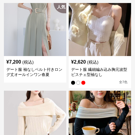
人気
¥
7,200
¥
2,620
(税込)
(税込)
デート服 袖なしベルト付きロン
デート服 繊細編み込み胸元波型
グ丈オールインワン春夏
ビスチェ型袖なし
全
7
色