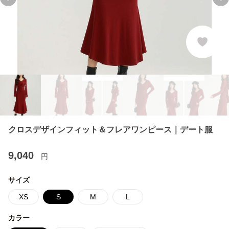
Previous slide
Ne
クロスデザインフィット＆フレアワンピース｜デート服
9,040
円
サイズ
XS
S
M
L
カラー