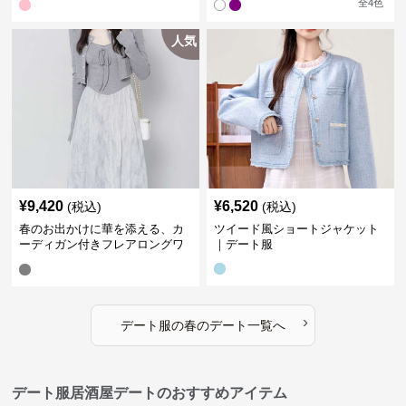
全
4
色
人気
¥
9,420
¥
6,520
(税込)
(税込)
春のお出かけに華を添える、カ
ツイード風ショートジャケット
ーディガン付きフレアロングワ
｜デート服
ンピース｜デート服
›
デート服
の
春のデート
一覧へ
デート服居酒屋デートのおすすめアイテム