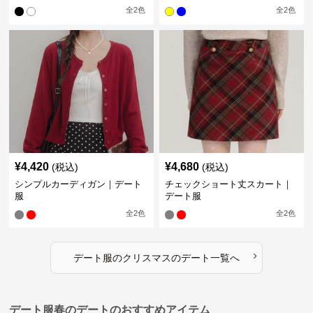
全
2
色
全
2
色
¥
4,420
¥
4,680
(税込)
(税込)
シンプルカーディガン｜デート
チェックショート丈スカート｜
服
デート服
全
2
色
全
2
色
›
デート服
の
クリスマスのデート
一覧へ
デート服春のデートのおすすめアイテム