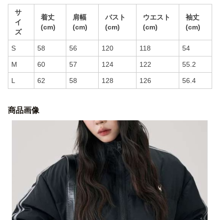
サ
着丈
肩幅
バスト
ウエスト
袖丈
イ
(cm)
(cm)
(cm)
(cm)
(cm)
ズ
S
58
56
120
118
54
M
60
57
124
122
55.2
L
62
58
128
126
56.4
商品画像