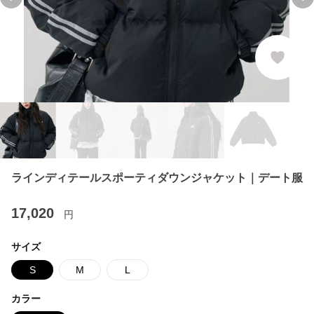
Previous slide
Ne
ラインディテールスポーティダウンジャケット｜デート服
17,020
円
サイズ
S
M
L
カラー