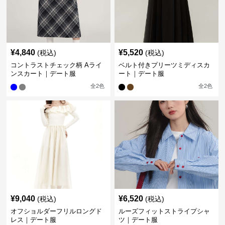
¥
4,840
¥
5,520
(税込)
(税込)
コントラストチェック柄 Aライ
ベルト付きプリーツミディスカ
ンスカート｜デート服
ート｜デート服
全
2
色
全
2
色
¥
9,040
¥
6,520
(税込)
(税込)
オフショルダーフリルロングド
ルーズフィットストライプシャ
レス｜デート服
ツ｜デート服