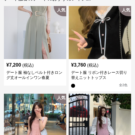
人気
人気
¥
7,200
¥
3,760
(税込)
(税込)
デート服 袖なしベルト付きロン
デート服 リボン付きレース切り
グ丈オールインワン春夏
替えニットトップス
全
2
色
人気