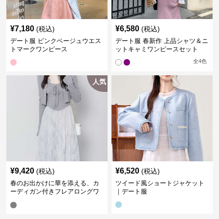
¥
7,180
¥
6,580
(税込)
(税込)
デート服 ピンクベージュウエス
デート服 春新作 上品シャツ＆ニ
トマークワンピース
ットキャミワンピースセット
全
4
色
人気
¥
9,420
¥
6,520
(税込)
(税込)
春のお出かけに華を添える、カ
ツイード風ショートジャケット
ーディガン付きフレアロングワ
｜デート服
ンピース｜デート服