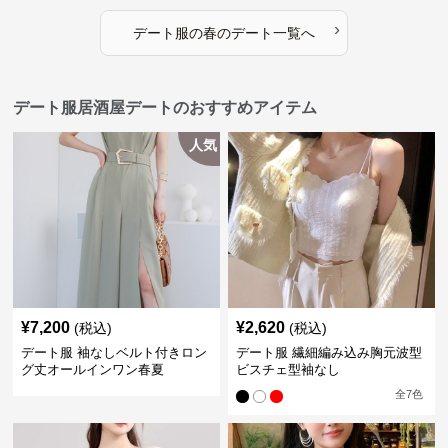
›
デート服
の
春のデート
一覧へ
デート服居酒屋デートのおすすめアイテム
人気
¥
7,200
¥
2,620
(税込)
(税込)
デート服 袖なしベルト付きロン
デート服 繊細編み込み胸元波型
グ丈オールインワン春夏
ビスチェ型袖なし
全
7
色