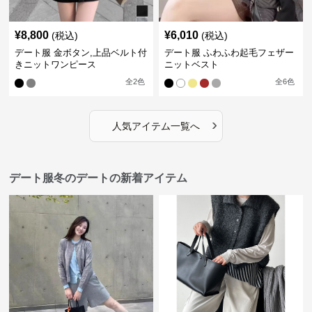
¥
8,800
¥
6,010
(税込)
(税込)
デート服 金ボタン,上品ベルト付
デート服 ふわふわ起毛フェザー
きニットワンピース
ニットベスト
全
2
色
全
6
色
›
人気アイテム一覧へ
デート服冬のデートの新着アイテム