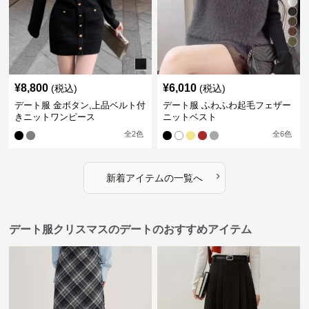
¥
8,800
¥
6,010
(税込)
(税込)
デート服 金ボタン,上品ベルト付
デート服 ふわふわ起毛フェザー
きニットワンピース
ニットベスト
全
2
色
全
6
色
›
新着アイテムの一覧へ
デート服クリスマスのデートのおすすめアイテム