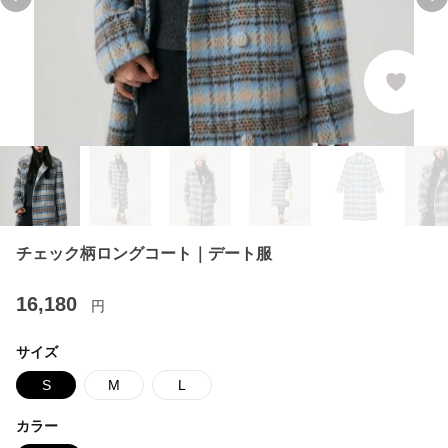
Previous slide
Ne
チェック柄ロングコート｜デート服
16,180
円
サイズ
S
M
L
カラー