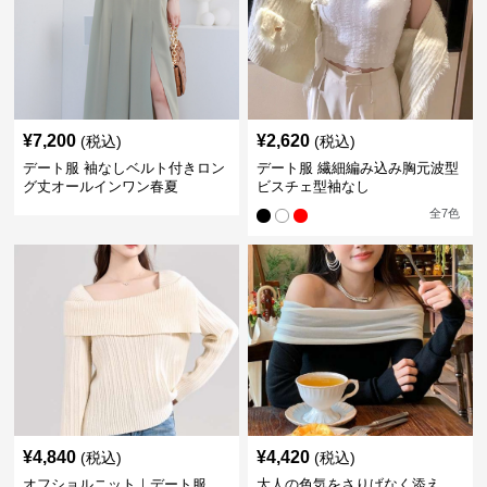
¥
7,200
¥
2,620
(税込)
(税込)
デート服 袖なしベルト付きロン
デート服 繊細編み込み胸元波型
グ丈オールインワン春夏
ビスチェ型袖なし
全
7
色
¥
4,840
¥
4,420
(税込)
(税込)
オフショルニット｜デート服
大人の色気をさりげなく添え