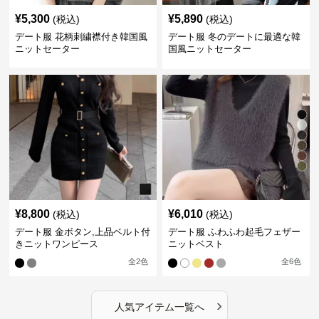
¥
5,300
¥
5,890
(税込)
(税込)
デート服 花柄刺繍襟付き韓国風
デート服 冬のデートに最適な韓
ニットセーター
国風ニットセーター
¥
8,800
¥
6,010
(税込)
(税込)
デート服 金ボタン,上品ベルト付
デート服 ふわふわ起毛フェザー
きニットワンピース
ニットベスト
全
2
色
全
6
色
›
人気アイテム一覧へ