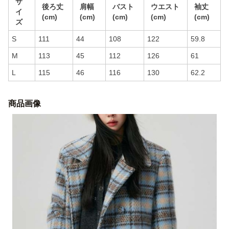
サ
後ろ丈
肩幅
バスト
ウエスト
袖丈
イ
(cm)
(cm)
(cm)
(cm)
(cm)
ズ
S
111
44
108
122
59.8
M
113
45
112
126
61
L
115
46
116
130
62.2
商品画像