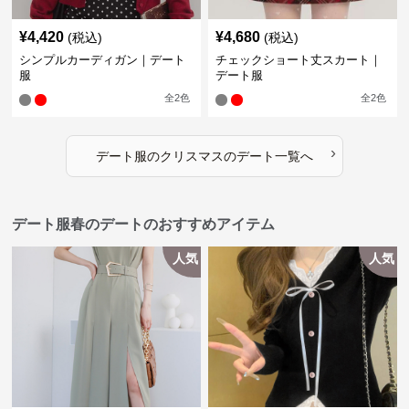
¥
4,420
¥
4,680
(税込)
(税込)
シンプルカーディガン｜デート
チェックショート丈スカート｜
服
デート服
全
2
色
全
2
色
›
デート服
の
クリスマスのデート
一覧へ
デート服春のデートのおすすめアイテム
人気
人気