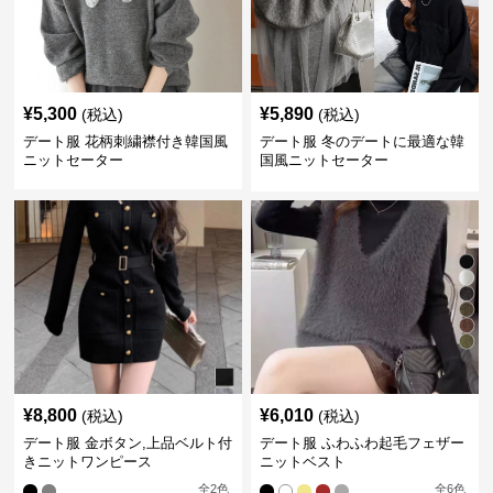
¥
5,300
¥
5,890
(税込)
(税込)
デート服 花柄刺繍襟付き韓国風
デート服 冬のデートに最適な韓
ニットセーター
国風ニットセーター
¥
8,800
¥
6,010
(税込)
(税込)
デート服 金ボタン,上品ベルト付
デート服 ふわふわ起毛フェザー
きニットワンピース
ニットベスト
全
2
色
全
6
色