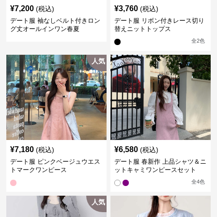
¥
7,200
¥
3,760
(税込)
(税込)
デート服 袖なしベルト付きロン
デート服 リボン付きレース切り
グ丈オールインワン春夏
替えニットトップス
全
2
色
人気
¥
7,180
¥
6,580
(税込)
(税込)
デート服 ピンクベージュウエス
デート服 春新作 上品シャツ＆ニ
トマークワンピース
ットキャミワンピースセット
全
4
色
人気