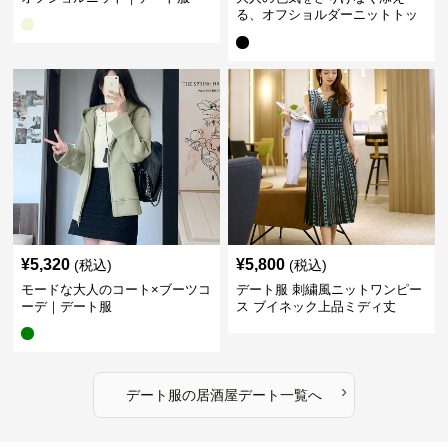
る、オフショルダーニットトッ
プス｜デート服
¥
5,320
¥
5,800
(税込)
(税込)
モードな大人のコート×ブーツコ
デート服 刺繍風ニットワンピー
ーデ｜デート服
ス ブイネック上品ミディ丈
›
デート服
の
居酒屋デート
一覧へ