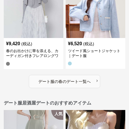
¥
9,420
¥
6,520
(税込)
(税込)
春のお出かけに華を添える、カ
ツイード風ショートジャケット
ーディガン付きフレアロングワ
｜デート服
ンピース｜デート服
›
デート服
の
春のデート
一覧へ
デート服居酒屋デートのおすすめアイテム
人気