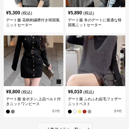
¥
5,300
¥
5,890
(税込)
(税込)
デート服 花柄刺繍襟付き韓国風
デート服 冬のデートに最適な韓
ニットセーター
国風ニットセーター
¥
8,800
¥
6,010
(税込)
(税込)
デート服 金ボタン,上品ベルト付
デート服 ふわふわ起毛フェザー
きニットワンピース
ニットベスト
全
2
色
全
6
色
›