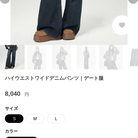
Previous slide
Ne
ハイウエストワイドデニムパンツ｜デート服
8,040
円
サイズ
S
M
L
カラー