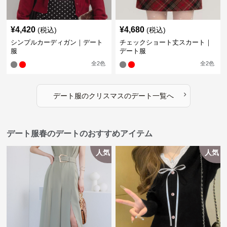
¥
4,420
¥
4,680
(税込)
(税込)
シンプルカーディガン｜デート
チェックショート丈スカート｜
服
デート服
全
2
色
全
2
色
›
デート服
の
クリスマスのデート
一覧へ
デート服春のデートのおすすめアイテム
人気
人気