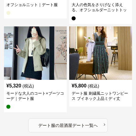
オフショルニット｜デート服
大人の色気をさりげなく添え
る、オフショルダーニットトッ
プス｜デート服
¥
5,320
¥
5,800
(税込)
(税込)
モードな大人のコート×ブーツコ
デート服 刺繍風ニットワンピー
ーデ｜デート服
ス ブイネック上品ミディ丈
›
デート服
の
居酒屋デート
一覧へ