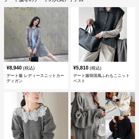
¥
8,940
¥
5,810
(税込)
(税込)
デート服 レディースニットカー
デート服韓国風ふわもこニット
ディガン
ベスト