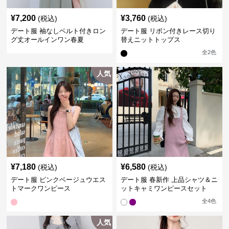
¥
7,200
¥
3,760
(税込)
(税込)
デート服 袖なしベルト付きロン
デート服 リボン付きレース切り
グ丈オールインワン春夏
替えニットトップス
全
2
色
人気
¥
7,180
¥
6,580
(税込)
(税込)
デート服 ピンクベージュウエス
デート服 春新作 上品シャツ＆ニ
トマークワンピース
ットキャミワンピースセット
全
4
色
人気