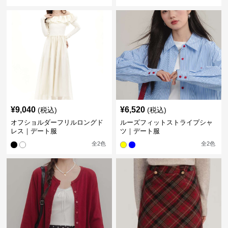
¥
9,040
¥
6,520
(税込)
(税込)
オフショルダーフリルロングド
ルーズフィットストライプシャ
レス｜デート服
ツ｜デート服
全
2
色
全
2
色