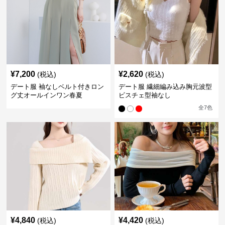
¥
7,200
¥
2,620
(税込)
(税込)
デート服 袖なしベルト付きロン
デート服 繊細編み込み胸元波型
グ丈オールインワン春夏
ビスチェ型袖なし
全
7
色
¥
4,840
¥
4,420
(税込)
(税込)