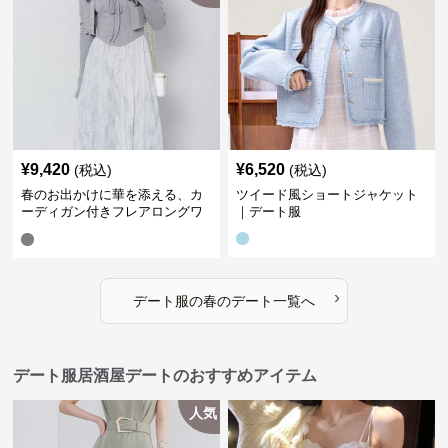
¥
9,420
¥
6,520
(税込)
(税込)
春のお出かけに華を添える、カ
ツイード風ショートジャケット
ーディガン付きフレアロングワ
｜デート服
ンピース｜デート服
›
デート服
の
春のデート
一覧へ
デート服居酒屋デートのおすすめアイテム
人気