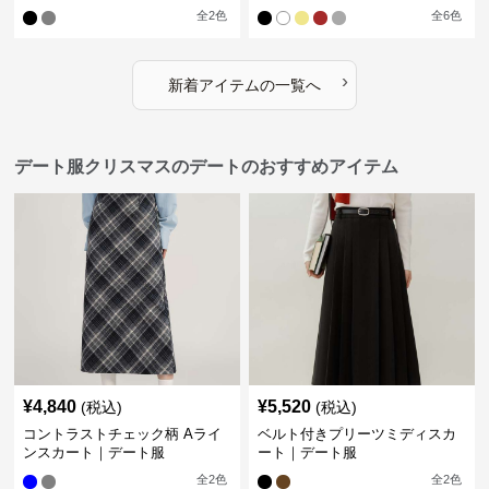
全
2
色
全
6
色
›
新着アイテムの一覧へ
デート服クリスマスのデートのおすすめアイテム
¥
4,840
¥
5,520
(税込)
(税込)
コントラストチェック柄 Aライ
ベルト付きプリーツミディスカ
ンスカート｜デート服
ート｜デート服
全
2
色
全
2
色