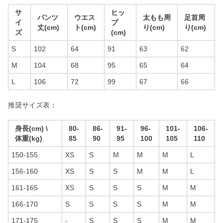
サ
ヒッ
パンツ
ウエス
太もも周
足首周
イ
プ
丈(cm)
ト(cm)
り(cm)
り(cm)
ズ
(cm)
S
102
64
91
63
62
M
104
68
95
65
64
L
106
72
99
67
66
推奨サイズ表：
身長(cm) \
80-
86-
91-
96-
101-
106-
体重(kg)
85
90
95
100
105
110
150-155
XS
S
M
M
M
L
156-160
XS
S
S
M
M
L
161-165
XS
S
S
S
M
M
166-170
S
S
S
S
M
M
171-175
-
S
S
S
M
M