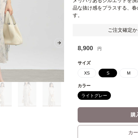
メリハリあるシルエットを演
品な抜け感をプラスする、春
す。
ご注文確定か
Next slide
8,900
円
サイズ
XS
S
M
カラー
ライトグレー
購
カー