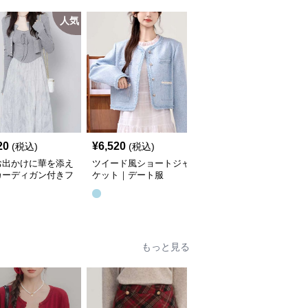
人気
人
20
¥
6,520
¥
5,680
(税込)
(税込)
(税込)
お出かけに華を添え
ツイード風ショートジャ
ふわもこケーブル編みセ
カーディガン付きフ
ケット｜デート服
ーター｜デート服
ロングワンピース｜
ト服
もっと見る