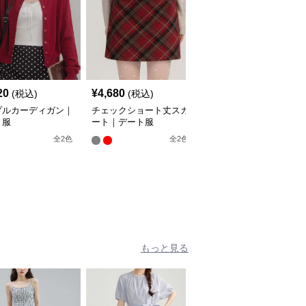
20
¥
4,680
¥
5,260
(税込)
(税込)
(税込)
プルカーディガン｜
チェックショート丈スカ
カットアウトディテール
ト服
ート｜デート服
パフスリーブトップス｜
デート服
全
2
色
全
2
色
全
3
色
もっと見る