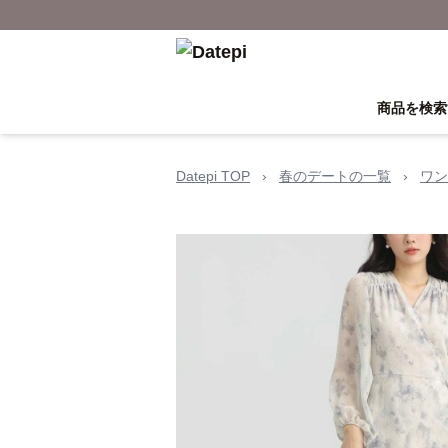
商品を検索
Datepi TOP
›
春のデートの一覧
›
ワン