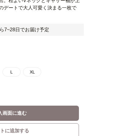
出。程よいVネックとギャザー袖が上
のデートで大人可愛く決まる一枚で
ら7~28日でお届け予定
L
XL
入画面に進む
トに追加する