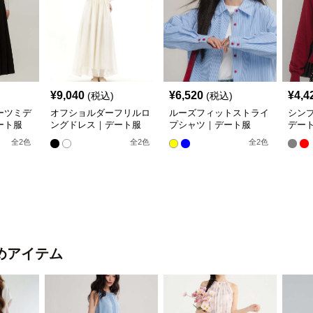
¥
9,040
¥
6,520
¥
4,4
(税込)
(税込)
ーツミデ
オフショルダーフリルロ
ルーズフィットストライ
シン
ート服
ングドレス｜デート服
プシャツ｜デート服
デー
全
2
色
全
2
色
全
2
色
めアイテム