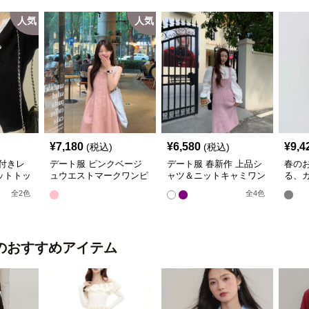
人気
人気
¥
7,180
¥
6,580
¥
9,4
(税込)
(税込)
付きレ
デート服 ピンクベージ
デート服 春新作 上品シ
春の
ットトッ
ュウエストマークワンピ
ャツ＆ニットキャミワン
る、
ース
ピースセット
レア
全
2
色
全
4
色
デー
のおすすめアイテム