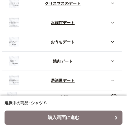
クリスマスのデート
水族館デート
おうちデート
焼肉デート
居酒屋デート
ズボン
選択中の商品: シャツ S
選択中の商品: シャツ S
ワンピース
購入画面に進む
購入画面に進む
スカート