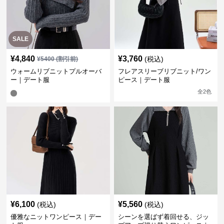
SALE
¥
4,840
¥
3,760
(税込)
¥
5400
(割引前)
ウォームリブニットプルオーバ
フレアスリーブリブニット/ワン
ー｜デート服
ピース｜デート服
全
2
色
¥
6,100
¥
5,560
(税込)
(税込)
優雅なニットワンピース｜デー
シーンを選ばず着回せる、ジッ