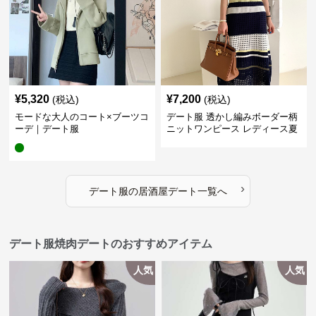
¥
5,320
¥
7,200
(税込)
(税込)
モードな大人のコート×ブーツコ
デート服 透かし編みボーダー柄
ーデ｜デート服
ニットワンピース レディース夏
›
デート服
の
居酒屋デート
一覧へ
デート服焼肉デートのおすすめアイテム
人気
人気