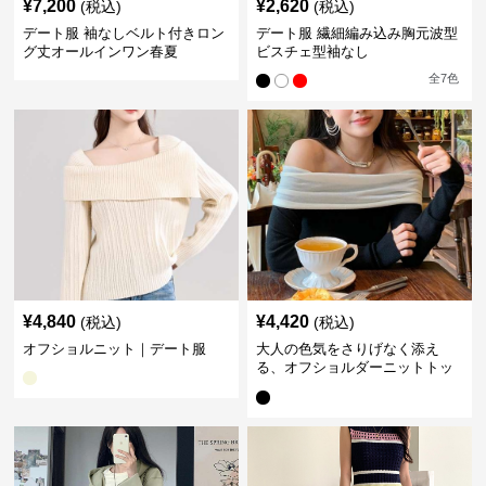
¥
7,200
¥
2,620
(税込)
(税込)
デート服 袖なしベルト付きロン
デート服 繊細編み込み胸元波型
グ丈オールインワン春夏
ビスチェ型袖なし
全
7
色
¥
4,840
¥
4,420
(税込)
(税込)
オフショルニット｜デート服
大人の色気をさりげなく添え
る、オフショルダーニットトッ
プス｜デート服