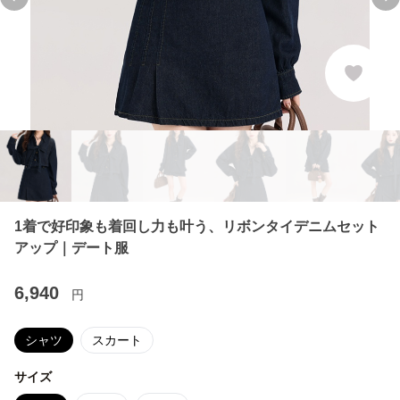
Previous slide
Ne
1着で好印象も着回し力も叶う、リボンタイデニムセット
アップ｜デート服
6,940
円
シャツ
スカート
サイズ