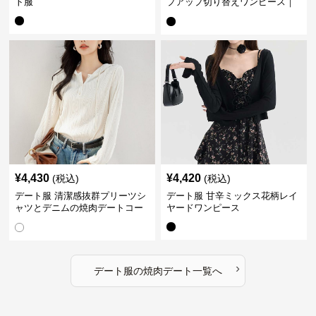
ト服
プアップ切り替えワンピース｜
デート服
¥
4,430
¥
4,420
(税込)
(税込)
デート服 清潔感抜群プリーツシ
デート服 甘辛ミックス花柄レイ
ャツとデニムの焼肉デートコー
ヤードワンピース
デ
›
デート服
の
焼肉デート
一覧へ