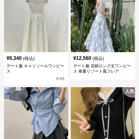
¥
6,340
¥
12,560
(税込)
(税込)
デート服 キャミソールワンピー
デート服 花柄ロング丈ワンピー
ス
ス 春夏リゾート風フレア
全
3
色
人気