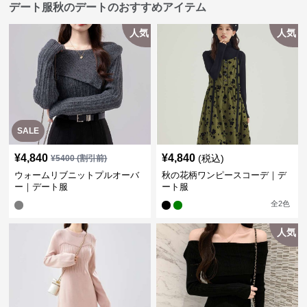
デート服秋のデートのおすすめアイテム
人気
人気
SALE
¥
4,840
¥
4,840
(税込)
¥
5400
(割引前)
ウォームリブニットプルオーバ
秋の花柄ワンピースコーデ｜デ
ー｜デート服
ート服
全
2
色
人気