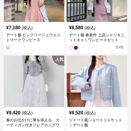
¥
7,180
¥
6,580
(税込)
(税込)
デート服 ピンクベージュウエス
デート服 春新作 上品シャツ＆ニ
トマークワンピース
ットキャミワンピースセット
全
4
色
人気
¥
9,420
¥
6,520
(税込)
(税込)
春のお出かけに華を添える、カ
ツイード風ショートジャケット
ーディガン付きフレアロングワ
｜デート服
ンピース｜デート服