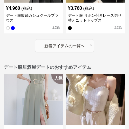
¥
4,960
¥
3,760
(税込)
(税込)
デート服縦縞カシュクールブラ
デート服 リボン付きレース切り
ウス
替えニットトップス
全
2
色
全
2
色
›
新着アイテムの一覧へ
デート服居酒屋デートのおすすめアイテム
人気