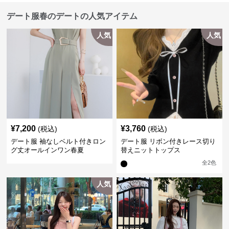
デート服春のデートの人気アイテム
人気
人気
¥
7,200
¥
3,760
(税込)
(税込)
デート服 袖なしベルト付きロン
デート服 リボン付きレース切り
グ丈オールインワン春夏
替えニットトップス
全
2
色
人気