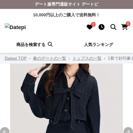
デート服専門通販サイト デートピ
10,000円以上のご購入で送料無料！
0
0
商品を検索する
人気ランキング
Datepi TOP
›
春のデートの一覧
›
トップスの一覧
›
1着で好印象