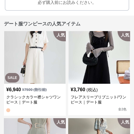
必ず購入前にお読みください。
デート服ワンピースの人気アイテム
人気
人気
SALE
¥
6,940
¥
3,760
(税込)
¥
7500
(割引前)
クラシックカラー襟シャツワン
フレアスリーブリブニット/ワン
ピース｜デート服
ピース｜デート服
全
2
色
人気
人気