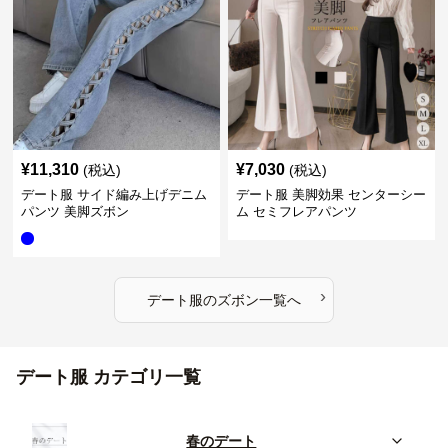
¥
11,310
¥
7,030
(税込)
(税込)
デート服 サイド編み上げデニム
デート服 美脚効果 センターシー
パンツ 美脚ズボン
ム セミフレアパンツ
›
デート服
の
ズボン
一覧へ
デート服 カテゴリ一覧
春のデート