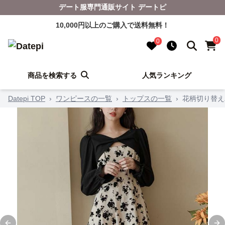
デート服専門通販サイト デートピ
10,000円以上のご購入で送料無料！
0
0
商品を検索する
人気ランキング
Datepi TOP
›
ワンピースの一覧
›
トップスの一覧
›
花柄切り替え