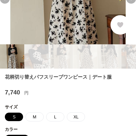
Previous slide
Ne
花柄切り替えパフスリーブワンピース｜デート服
7,740
円
サイズ
S
M
L
XL
カラー