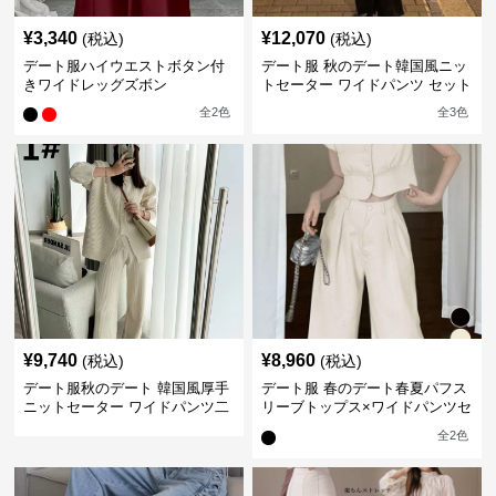
¥
3,340
¥
12,070
(税込)
(税込)
デート服ハイウエストボタン付
デート服 秋のデート韓国風ニッ
きワイドレッグズボン
トセーター ワイドパンツ セット
アップ 長袖 厚手
全
2
色
全
3
色
¥
9,740
¥
8,960
(税込)
(税込)
デート服秋のデート 韓国風厚手
デート服 春のデート春夏パフス
ニットセーター ワイドパンツ二
リーブトップス×ワイドパンツセ
点セット
ットアップ
全
2
色