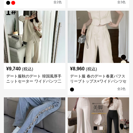
全
2
色
全
3
色
¥
9,740
¥
8,960
(税込)
(税込)
デート服秋のデート 韓国風厚手
デート服 春のデート春夏パフス
ニットセーター ワイドパンツ二
リーブトップス×ワイドパンツセ
点セット
ットアップ
全
2
色