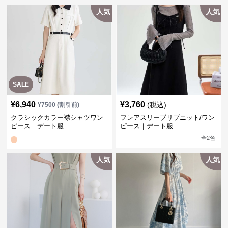
人気
人気
SALE
¥
6,940
¥
3,760
(税込)
¥
7500
(割引前)
クラシックカラー襟シャツワン
フレアスリーブリブニット/ワン
ピース｜デート服
ピース｜デート服
全
2
色
人気
人気