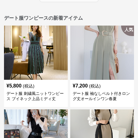
デート服ワンピースの新着アイテム
人気
¥
5,800
¥
7,200
(税込)
(税込)
デート服 刺繍風ニットワンピー
デート服 袖なしベルト付きロン
ス ブイネック上品ミディ丈
グ丈オールインワン春夏