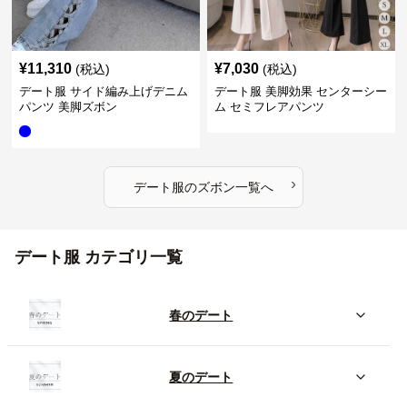
¥
11,310
¥
7,030
(税込)
(税込)
デート服 サイド編み上げデニム
デート服 美脚効果 センターシー
パンツ 美脚ズボン
ム セミフレアパンツ
›
デート服
の
ズボン
一覧へ
デート服 カテゴリ一覧
春のデート
夏のデート