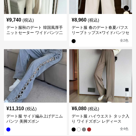
¥
9,740
¥
8,960
(税込)
(税込)
デート服秋のデート 韓国風厚手
デート服 春のデート春夏パフス
ニットセーター ワイドパンツ二
リーブトップス×ワイドパンツセ
点セット
ットアップ
全
2
色
¥
11,310
¥
6,080
(税込)
(税込)
デート服 サイド編み上げデニム
デート服 ハイウエスト タック入
パンツ 美脚ズボン
り ワイドズボン レディース
全
4
色