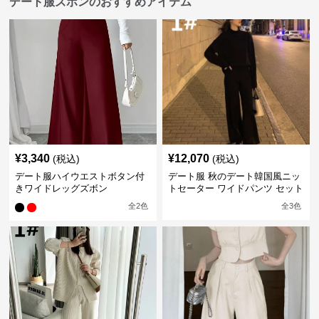
デート服ズボンのおすすめアイテム
¥
3,340
¥
12,070
(税込)
(税込)
デート服ハイウエストボタン付
デート服 秋のデート韓国風ニッ
きワイドレッグズボン
トセーター ワイドパンツ セット
アップ 長袖 厚手
全
2
色
全
3
色