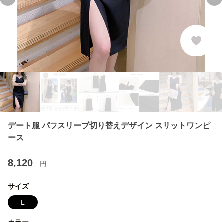
Previous slide
Ne
デート服 パフスリーブ切り替えデザイン スリットワンピ
ース
8,120
円
サイズ
L