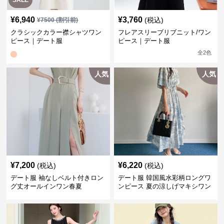
SALE
¥
6,940
¥
3,760
(税込)
¥
7500
(割引前)
クラシックカラー襟シャツワン
フレアスリーブリブニット/ワン
ピース｜デート服
ピース｜デート服
全
2
色
人気
人気
¥
7,200
¥
6,220
(税込)
(税込)
デート服 袖なしベルト付きロン
デート服 韓国風水彩柄ロングワ
グ丈オールインワン春夏
ンピース 夏の涼しげマキシワン
ピ