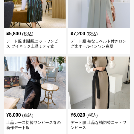
¥
5,800
¥
7,200
(税込)
(税込)
デート服 刺繍風ニットワンピー
デート服 袖なしベルト付きロン
ス ブイネック上品ミディ丈
グ丈オールインワン春夏
¥
8,000
¥
6,020
(税込)
(税込)
上品レース切替ワンピース春の
デート服 上品な袖切替ニットワ
新作デート服
ンピース