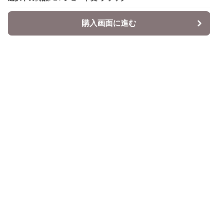
購入画面に進む
購入画面に進む
Datepi
について
会社概要
利用規約