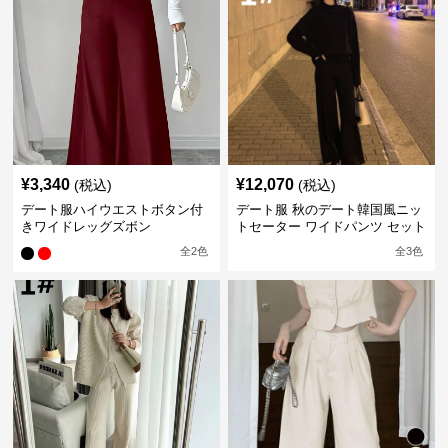
¥
3,340
¥
12,070
(税込)
(税込)
デート服ハイウエストボタン付
デート服 秋のデート韓国風ニッ
きワイドレッグズボン
トセーター ワイドパンツ セット
アップ 長袖 厚手
全
2
色
全
3
色