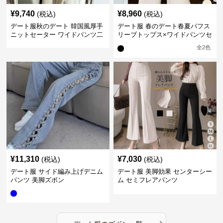
¥
9,740
¥
8,960
(税込)
(税込)
デート服秋のデート 韓国風厚手
デート服 春のデート春夏パフス
ニットセーター ワイドパンツ二
リーブトップス×ワイドパンツセ
点セット
ットアップ
全
2
色
¥
11,310
¥
7,030
(税込)
(税込)
デート服 サイド編み上げデニム
デート服 美脚効果 センターシー
パンツ 美脚ズボン
ム セミフレアパンツ
›