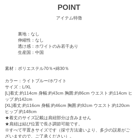
POINT
アイテム特徴
裏地：なし
伸縮性：なし
透け感：ホワイトのみ若干あり
生産国：中国
素材：ポリエステル70％+綿30％
カラー：ライトブルー/ホワイト
サイズ：L/XL
[L]着丈:約114cm 身幅:約43cm 胸囲:約86cm ウエスト:約114cm ヒ
ップ:約142cm
[XL]着丈:約116cm 身幅:約46cm 胸囲:約92cm ウエスト:約120cm
ヒップ:約148cm
★着丈のサイズ記載は肩紐部分は含みません
★肩紐は結び位置で長さ調節可能です。
※すべて平置きサイズです（採寸方法違いより、多少の誤差がご
ざいますので、ご了承ください）。