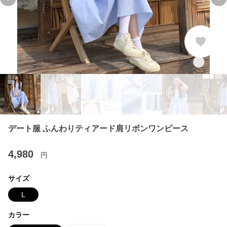
Previous slide
Ne
デート服 ふんわりティアード肩リボンワンピース
4,980
円
サイズ
L
カラー