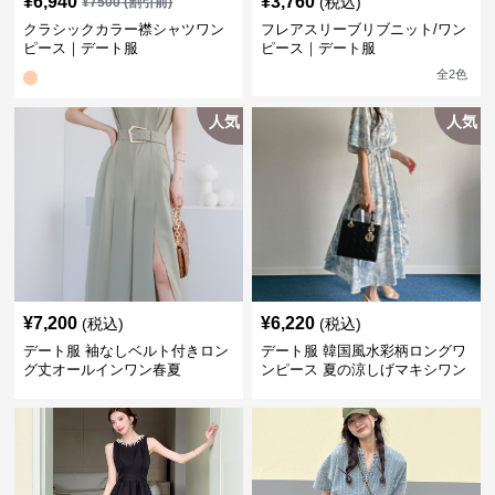
¥
6,940
¥
3,760
(税込)
¥
7500
(割引前)
クラシックカラー襟シャツワン
フレアスリーブリブニット/ワン
ピース｜デート服
ピース｜デート服
全
2
色
人気
人気
¥
7,200
¥
6,220
(税込)
(税込)
デート服 袖なしベルト付きロン
デート服 韓国風水彩柄ロングワ
グ丈オールインワン春夏
ンピース 夏の涼しげマキシワン
ピ