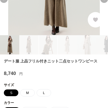
Previous slide
Ne
デート服 上品フリル付きニット二点セットワンピース
8,740
円
サイズ
S
M
L
カラー