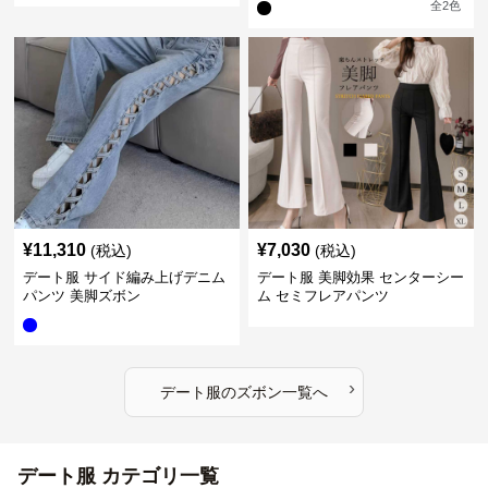
全
2
色
¥
11,310
¥
7,030
(税込)
(税込)
デート服 サイド編み上げデニム
デート服 美脚効果 センターシー
パンツ 美脚ズボン
ム セミフレアパンツ
›
デート服
の
ズボン
一覧へ
デート服 カテゴリ一覧