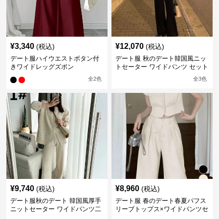
¥
3,340
¥
12,070
(税込)
(税込)
デート服ハイウエストボタン付
デート服 秋のデート韓国風ニッ
きワイドレッグズボン
トセーター ワイドパンツ セット
アップ 長袖 厚手
全
2
色
全
3
色
¥
9,740
¥
8,960
(税込)
(税込)
デート服秋のデート 韓国風厚手
デート服 春のデート春夏パフス
ニットセーター ワイドパンツ二
リーブトップス×ワイドパンツセ
点セット
ットアップ