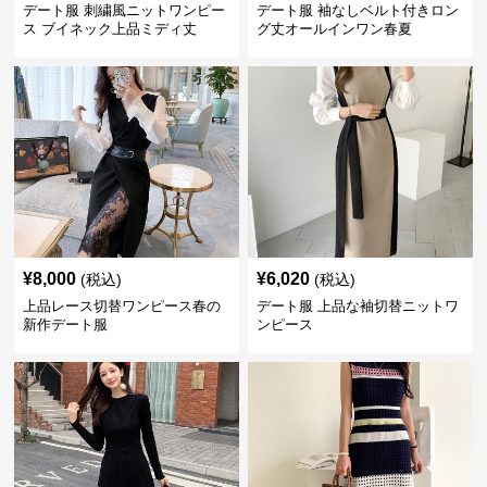
デート服 刺繍風ニットワンピー
デート服 袖なしベルト付きロン
ス ブイネック上品ミディ丈
グ丈オールインワン春夏
¥
8,000
¥
6,020
(税込)
(税込)
上品レース切替ワンピース春の
デート服 上品な袖切替ニットワ
新作デート服
ンピース