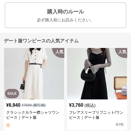
購入時のルール
必ず購入前にお読みください。
デート服ワンピースの人気アイテム
人気
人気
SALE
¥
6,940
¥
3,760
(税込)
¥
7500
(割引前)
クラシックカラー襟シャツワン
フレアスリーブリブニット/ワン
ピース｜デート服
ピース｜デート服
全
2
色