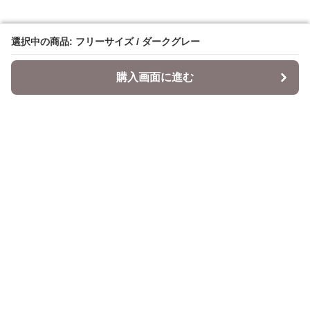
選択中の商品: フリーサイズ / ダークグレー
選択中の商品: フリーサイズ / ダークグレー
購入画面に進む
購入画面に進む
Datepi
について
会社概要