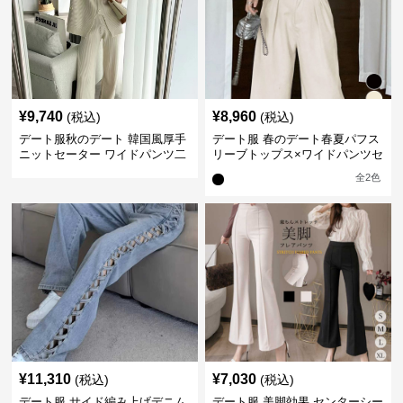
¥
9,740
¥
8,960
(税込)
(税込)
デート服秋のデート 韓国風厚手
デート服 春のデート春夏パフス
ニットセーター ワイドパンツ二
リーブトップス×ワイドパンツセ
点セット
ットアップ
全
2
色
¥
11,310
¥
7,030
(税込)
(税込)
デート服 サイド編み上げデニム
デート服 美脚効果 センターシー