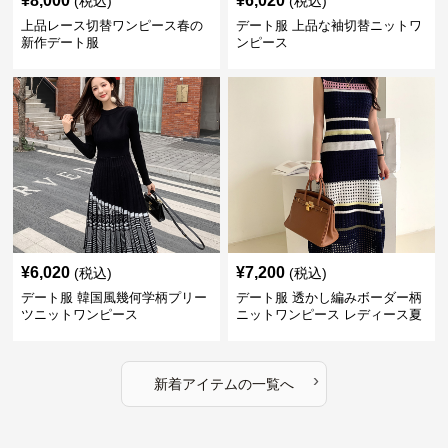
¥
8,000
¥
6,020
(税込)
(税込)
上品レース切替ワンピース春の
デート服 上品な袖切替ニットワ
新作デート服
ンピース
¥
6,020
¥
7,200
(税込)
(税込)
デート服 韓国風幾何学柄プリー
デート服 透かし編みボーダー柄
ツニットワンピース
ニットワンピース レディース夏
›
新着アイテムの一覧へ