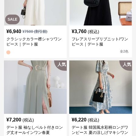
SALE
¥
6,940
¥
3,760
(税込)
¥
7500
(割引前)
クラシックカラー襟シャツワン
フレアスリーブリブニット/ワン
ピース｜デート服
ピース｜デート服
全
2
色
人気
人気
¥
7,200
¥
6,220
(税込)
(税込)
デート服 袖なしベルト付きロン
デート服 韓国風水彩柄ロングワ
グ丈オールインワン春夏
ンピース 夏の涼しげマキシワン