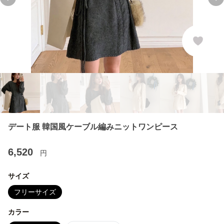
Previous slide
Ne
デート服 韓国風ケーブル編みニットワンピース
6,520
円
サイズ
フリーサイズ
カラー