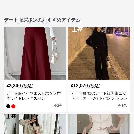
デート服ズボンのおすすめアイテム
¥
3,340
¥
12,070
(税込)
(税込)
デート服ハイウエストボタン付
デート服 秋のデート韓国風ニッ
きワイドレッグズボン
トセーター ワイドパンツ セット
アップ 長袖 厚手
全
2
色
全
3
色