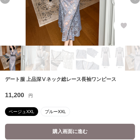
Previous slide
Ne
デート服 上品深Ⅴネック総レース長袖ワンピース
11,200
円
ベージュXXL
ブルーXXL
購入画面に進む