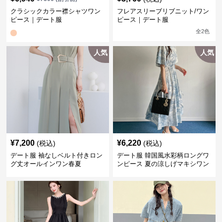
クラシックカラー襟シャツワン
フレアスリーブリブニット/ワン
ピース｜デート服
ピース｜デート服
全
2
色
人気
人気
¥
7,200
¥
6,220
(税込)
(税込)
デート服 袖なしベルト付きロン
デート服 韓国風水彩柄ロングワ
グ丈オールインワン春夏
ンピース 夏の涼しげマキシワン
ピ