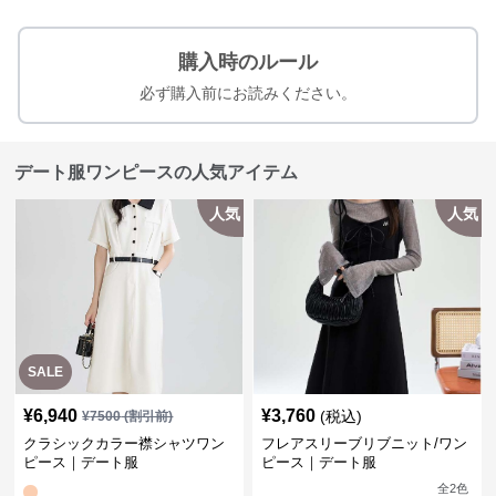
購入時のルール
必ず購入前にお読みください。
デート服ワンピースの人気アイテム
人気
人気
SALE
¥
6,940
¥
3,760
(税込)
¥
7500
(割引前)
クラシックカラー襟シャツワン
フレアスリーブリブニット/ワン
ピース｜デート服
ピース｜デート服
全
2
色