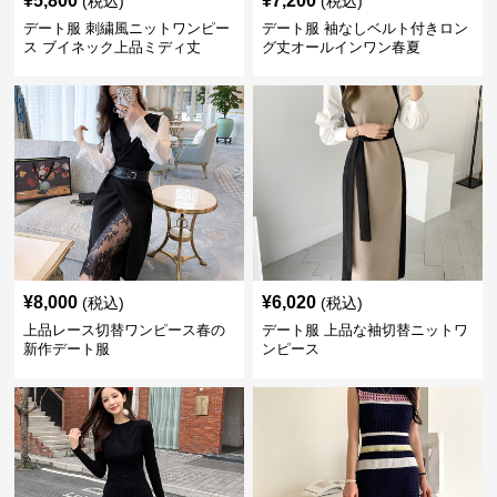
¥
5,800
¥
7,200
(税込)
(税込)
デート服 刺繍風ニットワンピー
デート服 袖なしベルト付きロン
ス ブイネック上品ミディ丈
グ丈オールインワン春夏
¥
8,000
¥
6,020
(税込)
(税込)
上品レース切替ワンピース春の
デート服 上品な袖切替ニットワ
新作デート服
ンピース