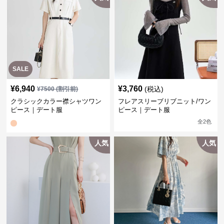
SALE
¥
6,940
¥
3,760
(税込)
¥
7500
(割引前)
クラシックカラー襟シャツワン
フレアスリーブリブニット/ワン
ピース｜デート服
ピース｜デート服
全
2
色
人気
人気