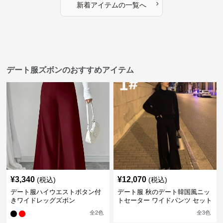
›
新着アイテムの一覧へ
デート服ズボンのおすすめアイテム
¥
3,340
¥
12,070
(税込)
(税込)
デート服ハイウエストボタン付
デート服 秋のデート韓国風ニッ
きワイドレッグズボン
トセーター ワイドパンツ セット
アップ 長袖 厚手
全
2
色
全
3
色