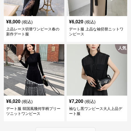
¥
8,000
¥
6,020
(税込)
(税込)
上品レース切替ワンピース春の
デート服 上品な袖切替ニットワ
新作デート服
ンピース
人気
¥
6,020
¥
7,200
(税込)
(税込)
デート服 韓国風幾何学柄プリー
袖なし黒ワンピース大人上品デ
ツニットワンピース
ート服