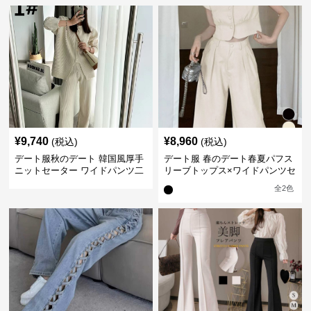
¥
9,740
¥
8,960
(税込)
(税込)
デート服秋のデート 韓国風厚手
デート服 春のデート春夏パフス
ニットセーター ワイドパンツ二
リーブトップス×ワイドパンツセ
点セット
ットアップ
全
2
色