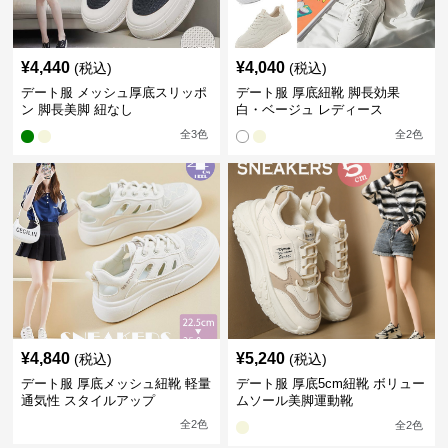
¥
4,440
¥
4,040
(税込)
(税込)
デート服 メッシュ厚底スリッポ
デート服 厚底紐靴 脚長効果
ン 脚長美脚 紐なし
白・ベージュ レディース
全
3
色
全
2
色
¥
4,840
¥
5,240
(税込)
(税込)
デート服 厚底メッシュ紐靴 軽量
デート服 厚底5cm紐靴 ボリュー
通気性 スタイルアップ
ムソール美脚運動靴
全
2
色
全
2
色