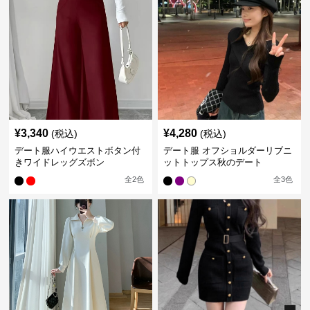
¥
3,340
¥
4,280
(税込)
(税込)
デート服ハイウエストボタン付
デート服 オフショルダーリブニ
きワイドレッグズボン
ットトップス秋のデート
全
2
色
全
3
色