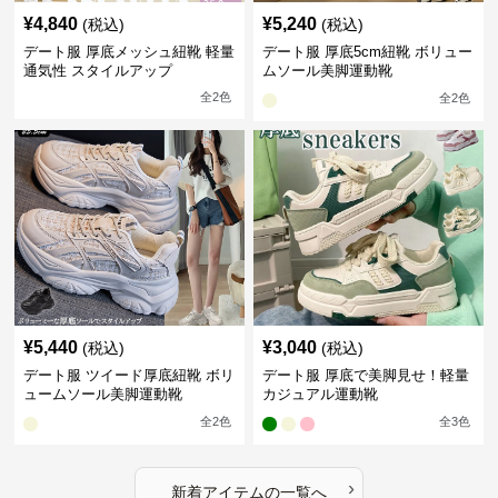
¥
4,840
¥
5,240
(税込)
(税込)
デート服 厚底メッシュ紐靴 軽量
デート服 厚底5cm紐靴 ボリュー
通気性 スタイルアップ
ムソール美脚運動靴
全
2
色
全
2
色
¥
5,440
¥
3,040
(税込)
(税込)
デート服 ツイード厚底紐靴 ボリ
デート服 厚底で美脚見せ！軽量
ュームソール美脚運動靴
カジュアル運動靴
全
2
色
全
3
色
›
新着アイテムの一覧へ