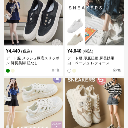
¥
4,440
¥
4,040
(税込)
(税込)
デート服 メッシュ厚底スリッポ
デート服 厚底紐靴 脚長効果
ン 脚長美脚 紐なし
白・ベージュ レディース
全
3
色
全
2
色