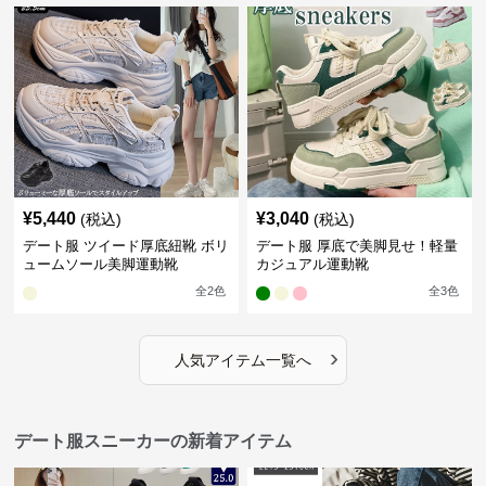
¥
5,440
¥
3,040
(税込)
(税込)
デート服 ツイード厚底紐靴 ボリ
デート服 厚底で美脚見せ！軽量
ュームソール美脚運動靴
カジュアル運動靴
全
2
色
全
3
色
›
人気アイテム一覧へ
デート服スニーカーの新着アイテム