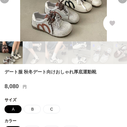
Previous slide
Ne
デート服 秋冬デート向けおしゃれ厚底運動靴
8,080
円
サイズ
A
B
C
カラー