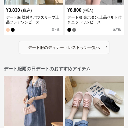
¥
3,830
¥
8,800
(税込)
(税込)
デート服 襟付きパフスリーブ上
デート服 金ボタン,上品ベルト付
品フレアワンピース
きニットワンピース
全
2
色
全
2
色
›
デート服
の
ディナー・レストラン
一覧へ
デート服雨の日デートのおすすめアイテム