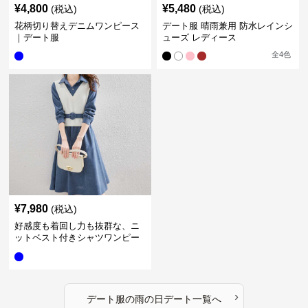
¥
4,800
¥
5,480
(税込)
(税込)
花柄切り替えデニムワンピース
デート服 晴雨兼用 防水レインシ
｜デート服
ューズ レディース
全
4
色
¥
7,980
(税込)
好感度も着回し力も抜群な、ニ
ットベスト付きシャツワンピー
スセット｜デート服
›
デート服
の
雨の日デート
一覧へ