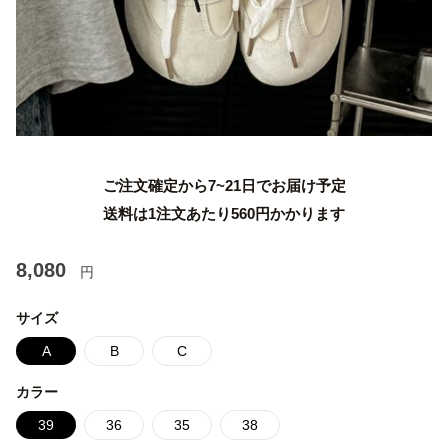
ご注文確定から7~21日でお届け予定
送料は1注文あたり
560
円かかります
8,080
円
サイズ
A
B
C
カラー
39
36
35
38