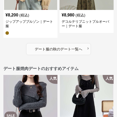
¥
8,200
¥
8,980
(税込)
(税込)
ジップアップブルゾン｜デート
デコルテリブニットプルオーバ
服
ー｜デート服
›
デート服
の
秋のデート
一覧へ
デート服焼肉デートのおすすめアイテム
人気
人気
SALE