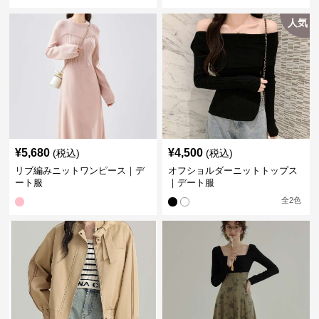
人気
¥
5,680
¥
4,500
(税込)
(税込)
リブ編みニットワンピース｜デ
オフショルダーニットトップス
ート服
｜デート服
全
2
色