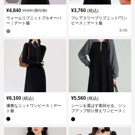
¥
4,840
¥
3,760
(税込)
¥
5400
(割引前)
ウォームリブニットプルオーバ
フレアスリーブリブニット/ワン
ー｜デート服
ピース｜デート服
全
2
色
¥
6,100
¥
5,560
(税込)
(税込)
優雅なニットワンピース｜デー
シーンを選ばず着回せる、ジッ
ト服
プアップ切り替えワンピース｜
デート服