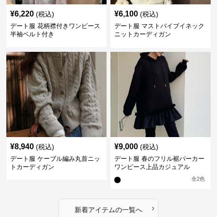
¥
6,220
¥
6,100
(税込)
(税込)
デート服 花柄襟付きワンピース
デート服 マストバイブイネック
半袖ベルト付き
ニットカーディガン
¥
8,940
¥
9,000
(税込)
(税込)
デート服 ケーブル編み丸首ニッ
デート服 春のフリル裾パーカー
トカーディガン
ワンピース上品カジュアル
全
2
色
›
新着アイテムの一覧へ