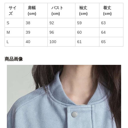
サイ
肩幅
バスト
袖丈
着丈
ズ
(cm)
(cm)
(cm)
(cm)
S
38
92
59
63
M
39
96
60
64
L
40
100
61
65
商品画像