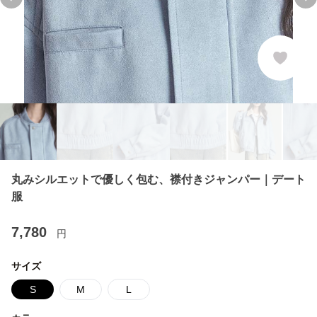
Previous slide
Ne
丸みシルエットで優しく包む、襟付きジャンパー｜デート
服
7,780
円
サイズ
S
M
L