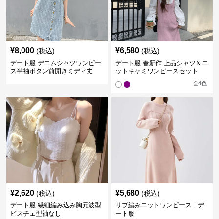
¥
8,000
¥
6,580
(税込)
(税込)
デート服 デニムシャツワンピー
デート服 春新作 上品シャツ＆ニ
ス半袖ボタン前開きミディ丈
ットキャミワンピースセット
全
4
色
¥
2,620
¥
5,680
(税込)
(税込)
デート服 繊細編み込み胸元波型
リブ編みニットワンピース｜デ
ビスチェ型袖なし
ート服