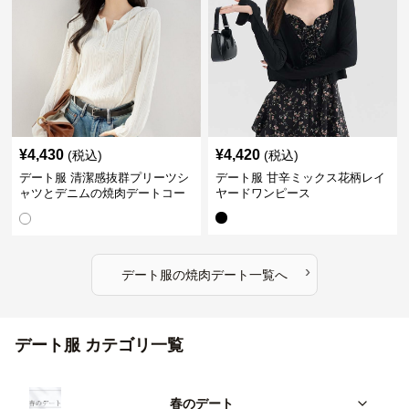
¥
4,430
¥
4,420
(税込)
(税込)
デート服 清潔感抜群プリーツシ
デート服 甘辛ミックス花柄レイ
ャツとデニムの焼肉デートコー
ヤードワンピース
デ
›
デート服
の
焼肉デート
一覧へ
デート服 カテゴリ一覧
春のデート