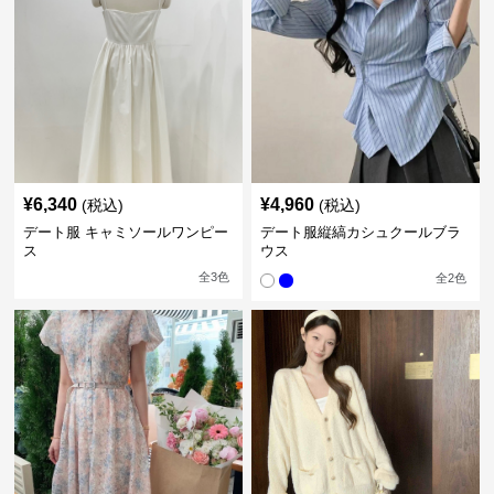
¥
6,340
¥
4,960
(税込)
(税込)
デート服 キャミソールワンピー
デート服縦縞カシュクールブラ
ス
ウス
全
3
色
全
2
色