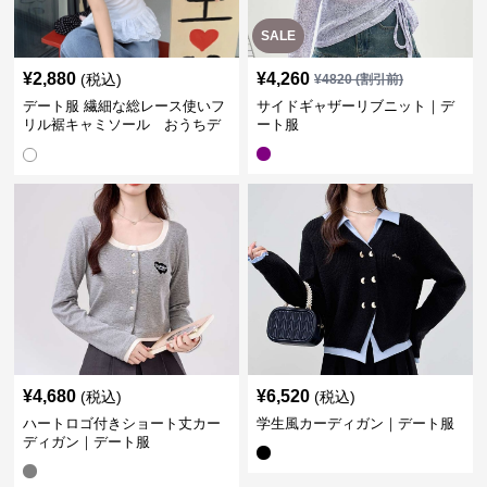
SALE
¥
2,880
¥
4,260
(税込)
¥
4820
(割引前)
デート服 繊細な総レース使いフ
サイドギャザーリブニット｜デ
リル裾キャミソール おうちデ
ート服
ート
¥
4,680
¥
6,520
(税込)
(税込)
ハートロゴ付きショート丈カー
学生風カーディガン｜デート服
ディガン｜デート服