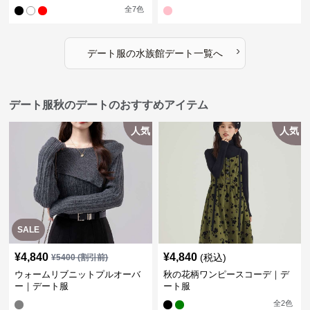
全
7
色
›
デート服
の
水族館デート
一覧へ
デート服秋のデートのおすすめアイテム
人気
人気
SALE
¥
4,840
¥
4,840
(税込)
¥
5400
(割引前)
ウォームリブニットプルオーバ
秋の花柄ワンピースコーデ｜デ
ー｜デート服
ート服
全
2
色