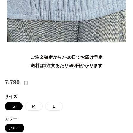
ご注文確定から7~28日でお届け予定
送料は1注文あたり
560
円かかります
7,780
円
サイズ
S
M
L
カラー
ブルー