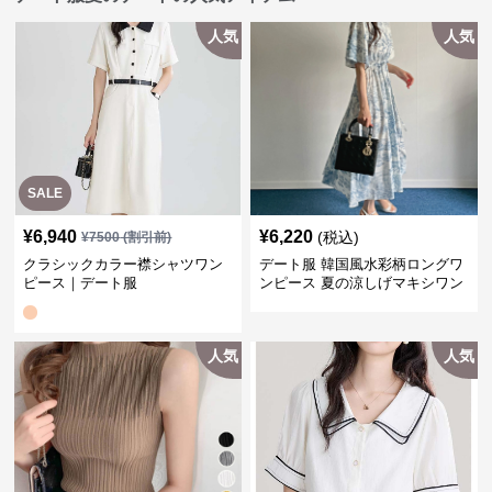
人気
人気
SALE
¥
6,940
¥
6,220
(税込)
¥
7500
(割引前)
クラシックカラー襟シャツワン
デート服 韓国風水彩柄ロングワ
ピース｜デート服
ンピース 夏の涼しげマキシワン
ピ
人気
人気