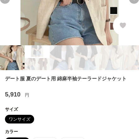
Previous slide
Ne
デート服 夏のデート用 綿麻半袖テーラードジャケット
5,910
円
サイズ
ワンサイズ
カラー