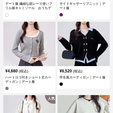
デート服 繊細な総レース使いフ
サイドギャザーリブニット｜デ
リル裾キャミソール おうちデ
ート服
ート
¥
4,680
¥
6,520
(税込)
(税込)
ハートロゴ付きショート丈カー
学生風カーディガン｜デート服
ディガン｜デート服
人気