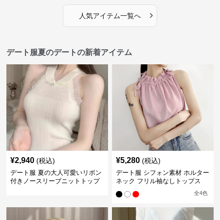
›
人気アイテム一覧へ
デート服夏のデートの新着アイテム
¥
2,940
¥
5,280
(税込)
(税込)
デート服 夏の大人可愛いリボン
デート服 シフォン素材 ホルター
付きノースリーブニットトップ
ネック フリル袖なしトップス
ス
全
4
色