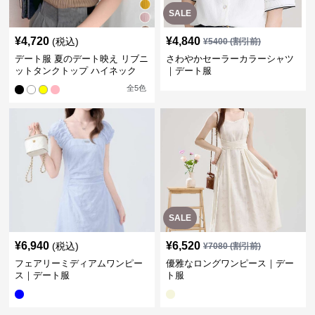
SALE
¥
4,720
¥
4,840
(税込)
¥
5400
(割引前)
デート服 夏のデート映え リブニ
さわやかセーラーカラーシャツ
ットタンクトップ ハイネック
｜デート服
全
5
色
SALE
¥
6,940
¥
6,520
(税込)
¥
7080
(割引前)
フェアリーミディアムワンピー
優雅なロングワンピース｜デー
ス｜デート服
ト服