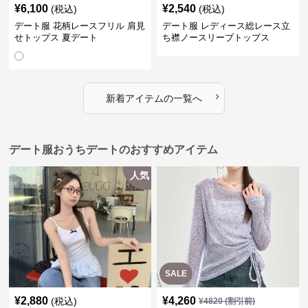
¥
6,100
¥
2,540
(税込)
(税込)
デート服 花柄レースフリル 肩見
デート服 レディース総レース立
せトップス 夏デート
ち襟ノースリーブトップス
›
新着アイテムの一覧へ
デート服おうちデートのおすすめアイテム
人気
SALE
¥
2,880
¥
4,260
(税込)
¥
4820
(割引前)