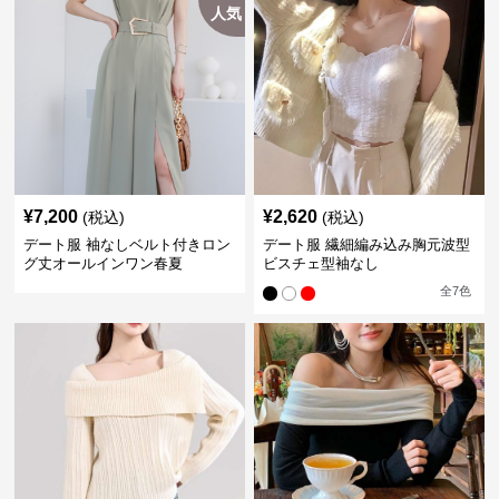
人気
¥
7,200
¥
2,620
(税込)
(税込)
デート服 袖なしベルト付きロン
デート服 繊細編み込み胸元波型
グ丈オールインワン春夏
ビスチェ型袖なし
全
7
色