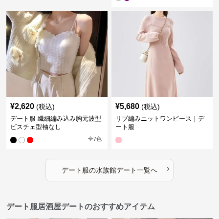
¥
2,620
¥
5,680
(税込)
(税込)
デート服 繊細編み込み胸元波型
リブ編みニットワンピース｜デ
ビスチェ型袖なし
ート服
全
7
色
›
デート服
の
水族館デート
一覧へ
デート服居酒屋デートのおすすめアイテム