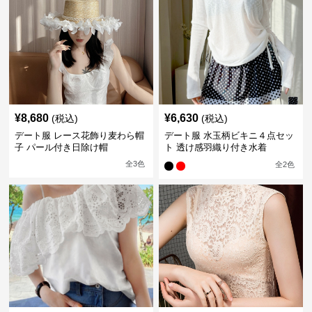
¥
8,680
¥
6,630
(税込)
(税込)
デート服 レース花飾り麦わら帽
デート服 水玉柄ビキニ４点セッ
子 パール付き日除け帽
ト 透け感羽織り付き水着
全
3
色
全
2
色