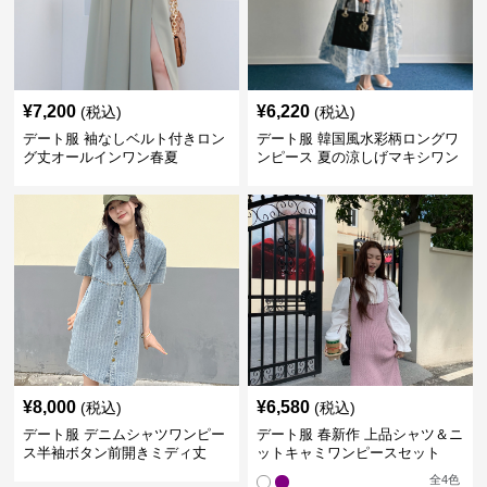
¥
7,200
¥
6,220
(税込)
(税込)
デート服 袖なしベルト付きロン
デート服 韓国風水彩柄ロングワ
グ丈オールインワン春夏
ンピース 夏の涼しげマキシワン
ピ
¥
8,000
¥
6,580
(税込)
(税込)
デート服 デニムシャツワンピー
デート服 春新作 上品シャツ＆ニ
ス半袖ボタン前開きミディ丈
ットキャミワンピースセット
全
4
色