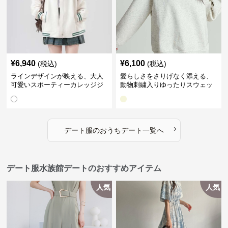
¥
6,940
¥
6,100
(税込)
(税込)
ラインデザインが映える、大人
愛らしさをさりげなく添える、
可愛いスポーティーカレッジジ
動物刺繍入りゆったりスウェッ
ャケット｜デート服
ト｜デート服
›
デート服
の
おうちデート
一覧へ
デート服水族館デートのおすすめアイテム
人気
人気