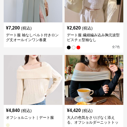
¥
7,200
¥
2,620
(税込)
(税込)
デート服 袖なしベルト付きロン
デート服 繊細編み込み胸元波型
グ丈オールインワン春夏
ビスチェ型袖なし
全
7
色
¥
4,840
¥
4,420
(税込)
(税込)
オフショルニット｜デート服
大人の色気をさりげなく添え
る、オフショルダーニットトッ