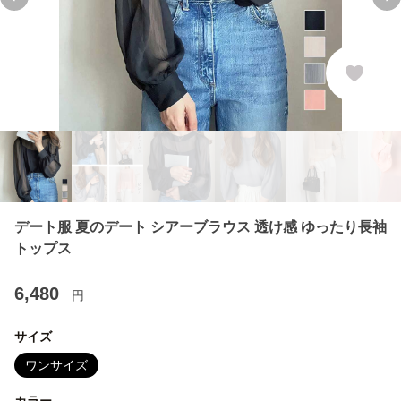
Previous slide
Ne
デート服 夏のデート シアーブラウス 透け感 ゆったり長袖
トップス
6,480
円
サイズ
ワンサイズ