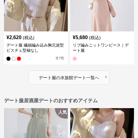
¥
2,620
¥
5,680
(税込)
(税込)
デート服 繊細編み込み胸元波型
リブ編みニットワンピース｜デ
ビスチェ型袖なし
ート服
全
7
色
›
デート服
の
水族館デート
一覧へ
デート服居酒屋デートのおすすめアイテム
人気