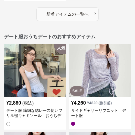
›
新着アイテムの一覧へ
デート服おうちデートのおすすめアイテム
人気
SALE
¥
2,880
¥
4,260
(税込)
¥
4820
(割引前)
デート服 繊細な総レース使いフ
サイドギャザーリブニット｜デ
リル裾キャミソール おうちデ
ート服
ート