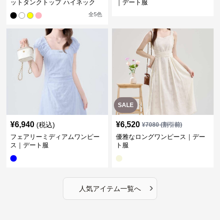
ットタンクトップ ハイネック
｜デート服
全
5
色
SALE
¥
6,940
¥
6,520
(税込)
¥
7080
(割引前)
フェアリーミディアムワンピー
優雅なロングワンピース｜デー
ス｜デート服
ト服
›
人気アイテム一覧へ