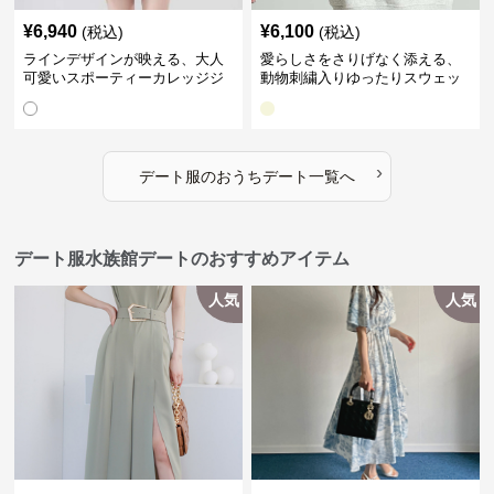
¥
6,940
¥
6,100
(税込)
(税込)
ラインデザインが映える、大人
愛らしさをさりげなく添える、
可愛いスポーティーカレッジジ
動物刺繍入りゆったりスウェッ
ャケット｜デート服
ト｜デート服
›
デート服
の
おうちデート
一覧へ
デート服水族館デートのおすすめアイテム
人気
人気