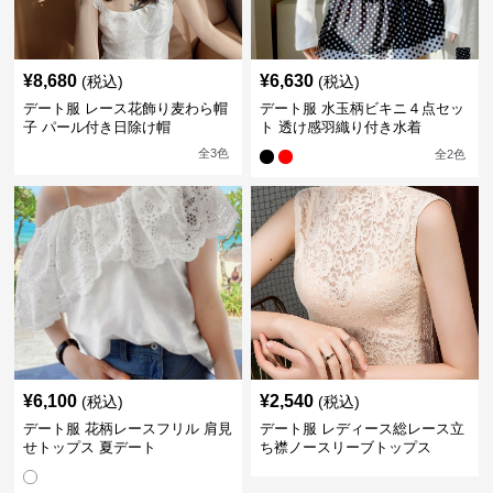
¥
8,680
¥
6,630
(税込)
(税込)
デート服 レース花飾り麦わら帽
デート服 水玉柄ビキニ４点セッ
子 パール付き日除け帽
ト 透け感羽織り付き水着
全
3
色
全
2
色
¥
6,100
¥
2,540
(税込)
(税込)
デート服 花柄レースフリル 肩見
デート服 レディース総レース立
せトップス 夏デート
ち襟ノースリーブトップス