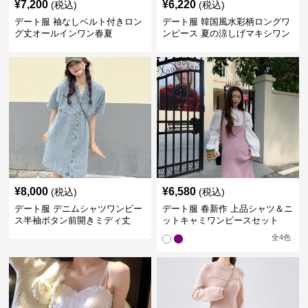
¥
7,200
¥
6,220
(税込)
(税込)
デート服 袖なしベルト付きロン
デート服 韓国風水彩柄ロングワ
グ丈オールインワン春夏
ンピース 夏の涼しげマキシワン
ピ
¥
8,000
¥
6,580
(税込)
(税込)
デート服 デニムシャツワンピー
デート服 春新作 上品シャツ＆ニ
ス半袖ボタン前開きミディ丈
ットキャミワンピースセット
全
4
色