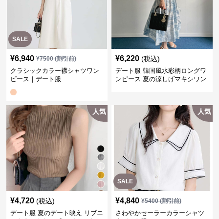
SALE
¥
6,940
¥
6,220
(税込)
¥
7500
(割引前)
クラシックカラー襟シャツワン
デート服 韓国風水彩柄ロングワ
ピース｜デート服
ンピース 夏の涼しげマキシワン
ピ
人気
人気
SALE
¥
4,720
¥
4,840
(税込)
¥
5400
(割引前)
デート服 夏のデート映え リブニ
さわやかセーラーカラーシャツ