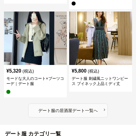
プス｜デート服
¥
5,320
¥
5,800
(税込)
(税込)
モードな大人のコート×ブーツコ
デート服 刺繍風ニットワンピー
ーデ｜デート服
ス ブイネック上品ミディ丈
›
デート服
の
居酒屋デート
一覧へ
デート服 カテゴリ一覧