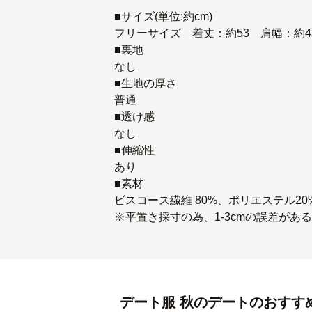
■サイズ(単位:約cm)
フリーサイズ 着丈：約53 肩幅：約43
■裏地
なし
■生地の厚さ
普通
■透け感
なし
■伸縮性
あり
■素材
ビスコース繊維 80%、ポリエステル20
※平置き採寸の為、1-3cmの誤差が
デート服
秋のデート
のおすす