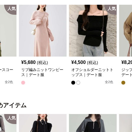
人気
人気
¥
5,680
¥
4,500
¥
8,2
(税込)
(税込)
ースコー
リブ編みニットワンピー
オフショルダーニットト
ジッ
ス｜デート服
ップス｜デート服
デー
全
2
色
全
2
色
めアイテム
人気