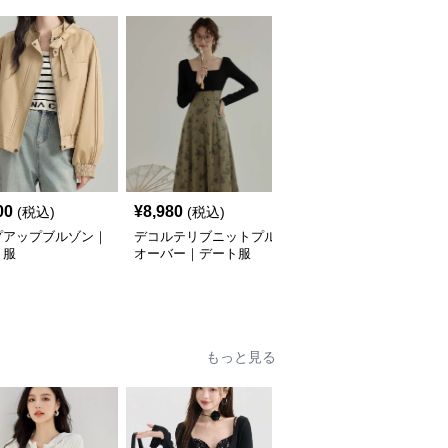
SALE
00
¥
8,980
¥
6,520
(税込)
(税込)
¥
7080
(割引前)
プアップブルゾン｜
デコルテリブニットプル
スエードライダースジャ
ト服
オーバー｜デート服
ケット｜デート服
もっと見る