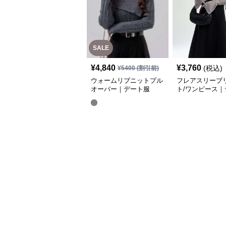
SALE
¥
4,840
¥
3,760
(税込)
¥
5400
(割引前)
ウォームリブニットプル
フレアスリーブ
オーバー｜デート服
ト/ワンピース｜
服