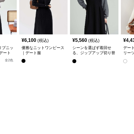
¥
6,100
¥
5,560
¥
4,4
(税込)
(税込)
リブニッ
優雅なニットワンピース
シーンを選ばず着回せ
デー
デート
｜デート服
る、ジップアップ切り替
リー
えワンピース｜デート服
焼肉
全
2
色