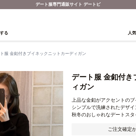
デート服専門通販サイト デートピ
する
人
ト服 金釦付きブイネックニットカーディガン
デート服 金釦付
ィガン
上品な金釦がアクセントのブ
シンプルで洗練されたデザイ
秋冬のおしゃれなデートスタ
ご注文確定か