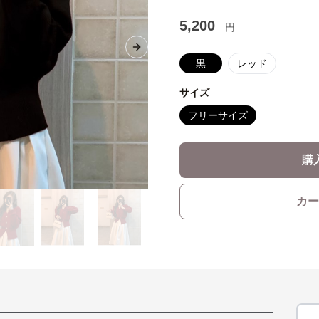
5,200
円
Next slide
黒
レッド
サイズ
フリーサイズ
購
カー