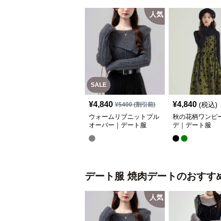
人気
SALE
¥
4,840
¥
4,840
(税込)
¥
5400
(割引前)
ウォームリブニットプル
秋の花柄ワンピ
オーバー｜デート服
デ｜デート服
デート服
焼肉デート
のおすす
人気