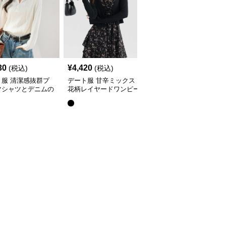
30
¥
4,420
¥
9,980
(税込)
(税込)
(税込)
ト服 清潔感抜群プ
デート服 甘辛ミックス
アシンメトリーデザイン
ツシャツとデニムの
花柄レイヤードワンピー
ベルベットワンピース｜
デートコーデ
ス
デート服