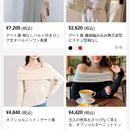
¥
7,200
¥
2,620
(税込)
(税込)
デート服 袖なしベルト付きロン
デート服 繊細編み込み胸元波型
グ丈オールインワン春夏
ビスチェ型袖なし
全
7
色
¥
4,840
¥
4,420
(税込)
(税込)
オフショルニット｜デート服
大人の色気をさりげなく添え
る、オフショルダーニットトッ
プス｜デート服