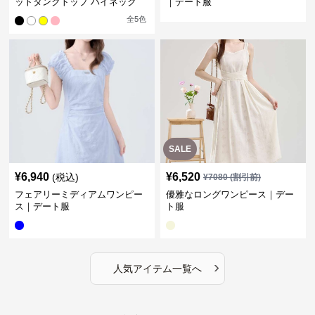
ットタンクトップ ハイネック
｜デート服
全
5
色
SALE
¥
6,940
¥
6,520
(税込)
¥
7080
(割引前)
フェアリーミディアムワンピー
優雅なロングワンピース｜デー
ス｜デート服
ト服
›
人気アイテム一覧へ