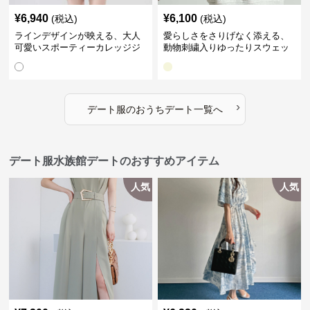
¥
6,940
¥
6,100
(税込)
(税込)
ラインデザインが映える、大人
愛らしさをさりげなく添える、
可愛いスポーティーカレッジジ
動物刺繍入りゆったりスウェッ
ャケット｜デート服
ト｜デート服
›
デート服
の
おうちデート
一覧へ
デート服水族館デートのおすすめアイテム
人気
人気