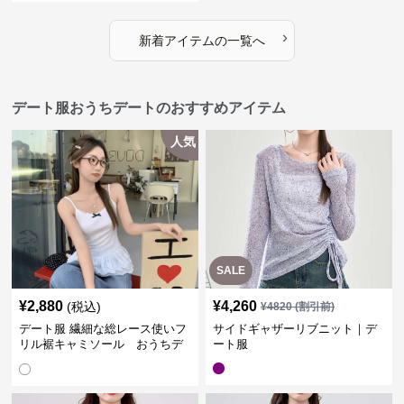
›
新着アイテムの一覧へ
デート服おうちデートのおすすめアイテム
人気
SALE
¥
2,880
¥
4,260
(税込)
¥
4820
(割引前)
デート服 繊細な総レース使いフ
サイドギャザーリブニット｜デ
リル裾キャミソール おうちデ
ート服
ート