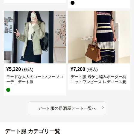
¥
5,320
¥
7,200
(税込)
(税込)
モードな大人のコート×ブーツコ
デート服 透かし編みボーダー柄
ーデ｜デート服
ニットワンピース レディース夏
›
デート服
の
居酒屋デート
一覧へ
デート服 カテゴリ一覧