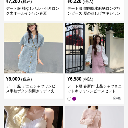
¥
7,200
¥
6,220
(税込)
(税込)
デート服 袖なしベルト付きロン
デート服 韓国風水彩柄ロングワ
グ丈オールインワン春夏
ンピース 夏の涼しげマキシワン
ピ
¥
8,000
¥
6,580
(税込)
(税込)
デート服 デニムシャツワンピー
デート服 春新作 上品シャツ＆ニ
ス半袖ボタン前開きミディ丈
ットキャミワンピースセット
全
4
色