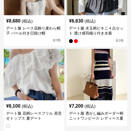
¥
8,680
¥
6,630
(税込)
(税込)
デート服 レース花飾り麦わら帽
デート服 水玉柄ビキニ４点セッ
子 パール付き日除け帽
ト 透け感羽織り付き水着
全
3
色
全
2
色
¥
6,100
¥
7,200
(税込)
(税込)
デート服 花柄レースフリル 肩見
デート服 透かし編みボーダー柄
せトップス 夏デート
ニットワンピース レディース夏