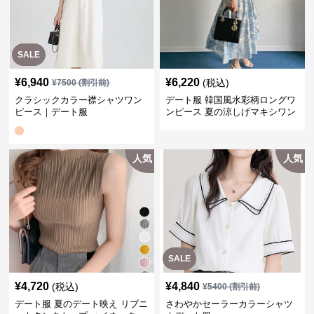
SALE
¥
6,940
¥
6,220
(税込)
¥
7500
(割引前)
クラシックカラー襟シャツワン
デート服 韓国風水彩柄ロングワ
ピース｜デート服
ンピース 夏の涼しげマキシワン
ピ
人気
人気
SALE
¥
4,720
¥
4,840
(税込)
¥
5400
(割引前)
デート服 夏のデート映え リブニ
さわやかセーラーカラーシャツ