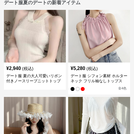
デート服夏のデートの新着アイテム
¥
2,940
¥
5,280
(税込)
(税込)
デート服 夏の大人可愛いリボン
デート服 シフォン素材 ホルター
付きノースリーブニットトップ
ネック フリル袖なしトップス
ス
全
4
色