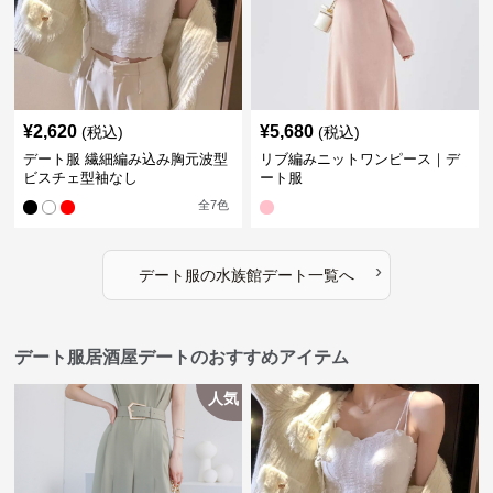
¥
2,620
¥
5,680
(税込)
(税込)
デート服 繊細編み込み胸元波型
リブ編みニットワンピース｜デ
ビスチェ型袖なし
ート服
全
7
色
›
デート服
の
水族館デート
一覧へ
デート服居酒屋デートのおすすめアイテム
人気