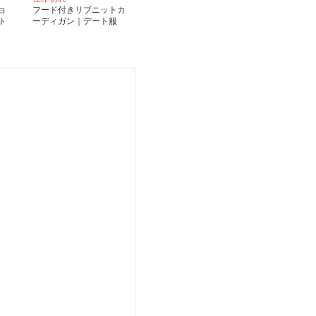
ョ
フード付きリブニットカ
ト
ーディガン｜デート服